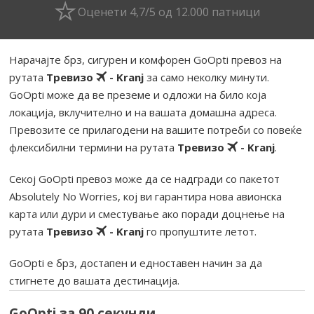
Оценети 4,7/5 од 12.000 патници
Нарачајте брз, сигурен и комфорен GoOpti превоз на
рутата
Тревизо
- Kranj
за само неколку минути.
GoOpti може да ве преземе и одложи на било која
локација, вклучително и на вашата домашна адреса.
Превозите се прилагодени на вашите потреби со повеќе
флексибилни термини на рутата
Тревизо
- Kranj
.
Секој GoOpti превоз може да се надгради со пакетот
Absolutely No Worries, кој ви гарантира нова авионска
карта или дури и сместување ако поради доцнење на
рутата
Тревизо
- Kranj
го пропуштите летот.
GoOpti е брз, достапен и едноставен начин за да
стигнете до вашата дестинација.
GoOpti за 90 секунди