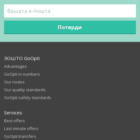
Потврди
ЗОШТО GoOpti
Advantages
GoOpti in numbers
Our routes
Our quality standards
GoOpti safety standards
Services
Best offers
Last minute offers
GoOpti transfers