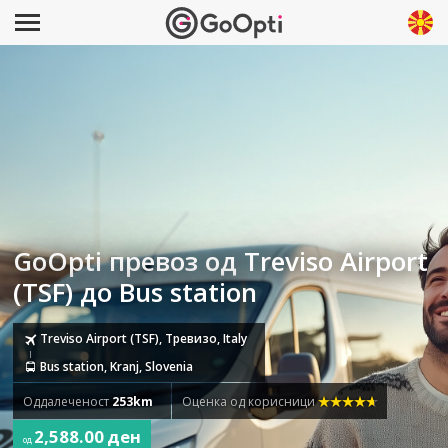
GoOpti превоз од Treviso Airport
(TSF) до Bus station
Treviso Airport (TSF), Тревизо, Italy
Bus station, Kranj, Slovenia
Оддалеченост
253km
Оценка од корисници
2,588.00 ден
од