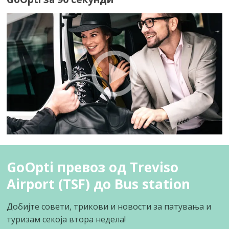
GoOpti превоз од Treviso
Airport (TSF) до Bus station
Добијте совети, трикови и новости за патувања и
туризам секоја втора недела!