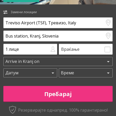
Замени локации
Враќање
Резервирајте однапред. 100% гарантирано!