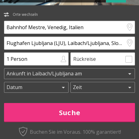
Orte wechseln
Rückreise
Buchen Sie im Voraus.
100% garantiert!