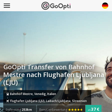
GoOpti Transfer von Bahnhof
Mestre nach Flughafen Ljubljana
(LJU)
Bahnhof Mestre, Venedig, Italien
Flughafen Ljubljana (LJU), Laibach/Ljubljana, Slowenien
37 €
Entfernung
253km
Benutzerbewertung
ab