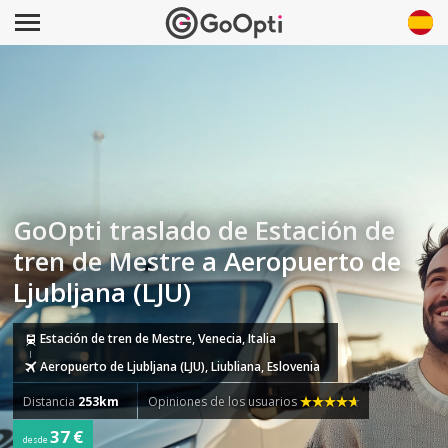
GoOpti traslado de Estación de
tren de Mestre a Aeropuerto de
Ljubljana (LJU)
Estación de tren de Mestre, Venecia, Italia
Aeropuerto de Ljubljana (LJU), Liubliana, Eslovenia
Distancia
253km
Opiniones de los usuarios
37 €
desde