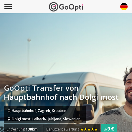
GoOpti Transfer von
Hauptbahnhof nach Dolgi most
Hauptbahnhof, Zagreb, Kroatien
Dolgi most, Laibach/Ljubljana, Slowenien
9 €
Entfernung
138km
Benutzerbewertung
ab