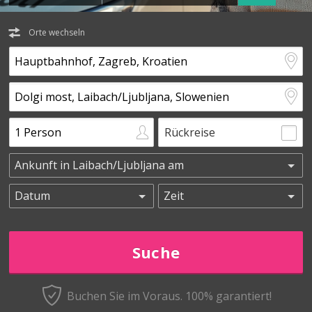
Orte wechseln
Rückreise
Buchen Sie im Voraus.
100% garantiert!