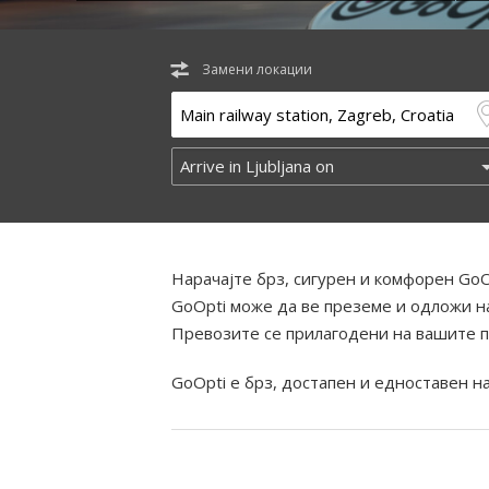
Замени локации
Нарачајте брз, сигурен и комфорен GoO
GoOpti може да ве преземе и одложи на
Превозите се прилагодени на вашите п
GoOpti е брз, достапен и едноставен н