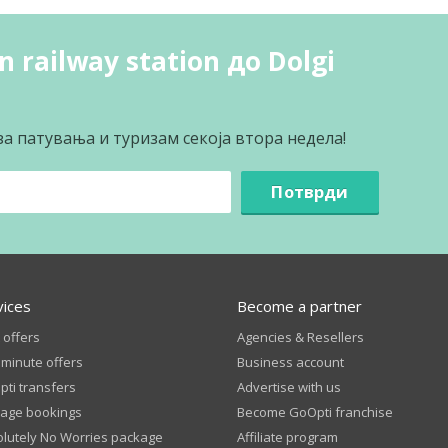
 railway station до Dolgi
за патувања и туризам секоја втора недела!
Потврди
vices
Become a partner
 offers
Agencies & Resellers
 minute offers
Business account
ti transfers
Advertise with us
age bookings
Become GoOpti franchise
lutely No Worries package
Affiliate program