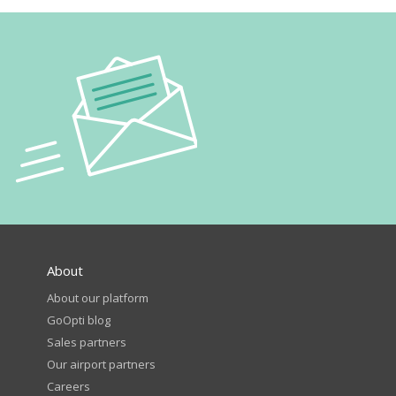
About
About our platform
GoOpti blog
Sales partners
Our airport partners
Careers