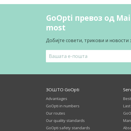
GoOpti превоз од Main
most
Добијте совети, трикови и новости 
ЗОШТО GoOpti
Ser
Advantages
Best
GoOpti in numbers
Last
Our routes
GoOp
Our quality standards
Man
GoOpti safety standards
Abso