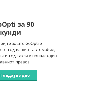
Opti за 90
екунди
ријте зошто GoOpti е
есен од вашиот автомобил,
втин од такси и понадежден
јавниот превоз.
Гледај видео