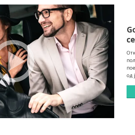
Go
с
Отк
пол
пое
од 