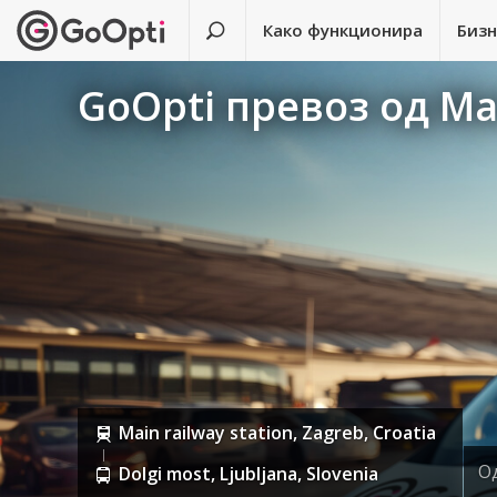
Како функционира
Биз
GoOpti превоз од Mai
Main railway station, Zagreb, Croatia
О
Dolgi most, Ljubljana, Slovenia