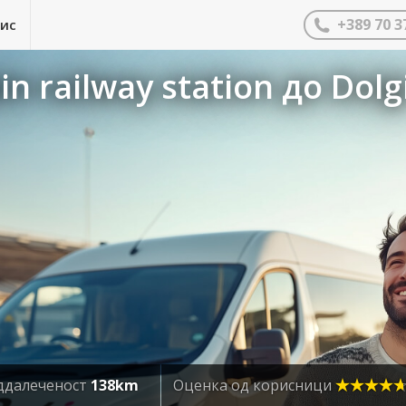
+389 70 3
нис
n railway station до Dolg
ддалеченост
138km
Оценка од корисници