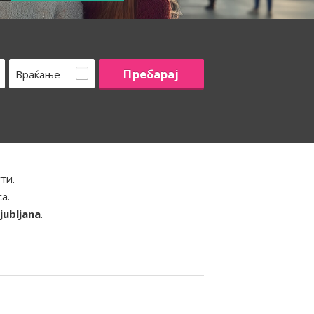
Враќање
ти.
а.
jubljana
.