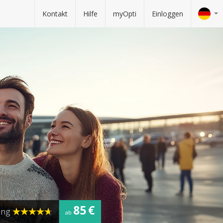
Kontakt
Hilfe
myOpti
Einloggen
85 €
ung
ab