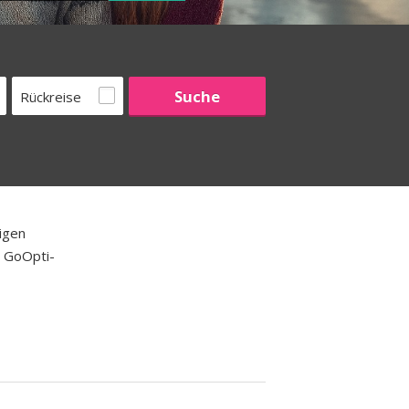
Rückreise
igen
e GoOpti-