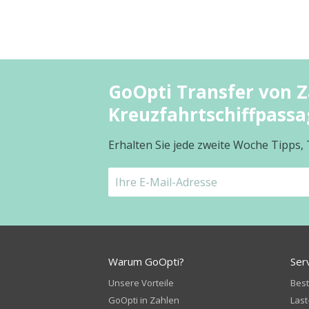
GoOpti Transfer von Z
Kreuzfahrtschiffpassa
Erhalten Sie jede zweite Woche Tipps,
Warum GoOpti?
Ser
Unsere Vorteile
Bes
GoOpti in Zahlen
Last