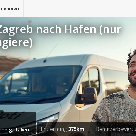
rnehmen
Zagreb nach Hafen (nur
agiere)
Entfernung
375km
Benutzerbewert
edig, Italien