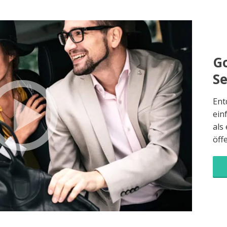
Go
S
Ent
ein
als
öff