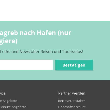
agreb nach Hafen (nur
giere)
 Tricks und News über Reisen und Tourismus!
Bestätigen
vice
Partner werden
te Angebote
Reiseveranstalter
-Minute-Angebote
Geschäftsaccount