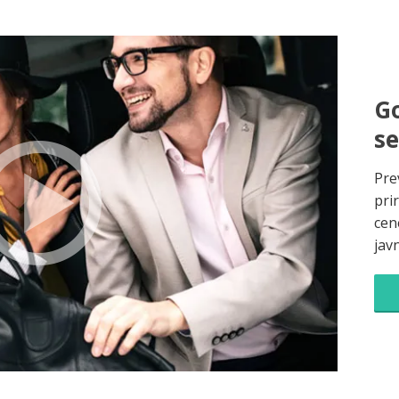
Go
s
Pre
pri
cene
jav