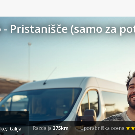
- Pristanišče (samo za pot
Razdalja
375km
Uporabniška ocena
e, Italija