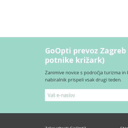
GoOpti prevoz Zagreb 
potnike križark)
Zanimive novice s področja turizma in 
nabiralnik prispeli vsak drugi teden.