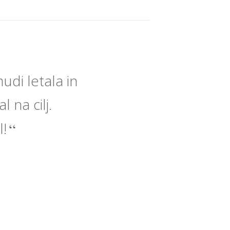
di letala in
 na cilj.
l!