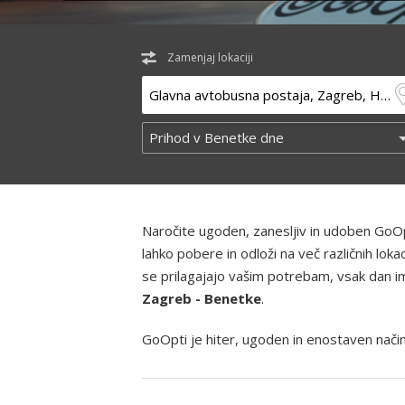
Zamenjaj lokaciji
Naročite ugoden, zanesljiv in udoben GoOp
lahko pobere in odloži na več različnih lo
se prilagajajo vašim potrebam, vsak dan ima
Zagreb - Benetke
.
GoOpti je hiter, ugoden in enostaven način