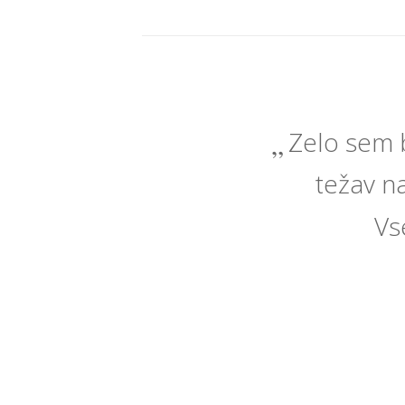
Zelo sem b
težav na
Vs