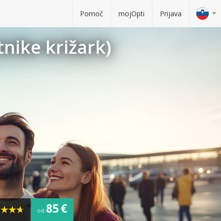
Pomoč
mojOpti
Prijava
nike križark)
85 €
od