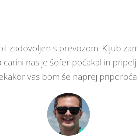
il zadovoljen s prevozom. Kljub zamu
 carini nas je šofer počakal in pripeljal
ekakor vas bom še naprej priporoča