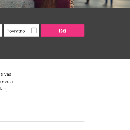
Povratno
ti vas
prevozi
aciji