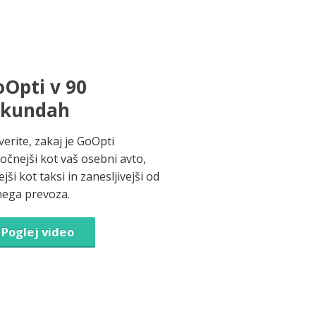
Opti v 90
ekundah
verite, zakaj je GoOpti
ročnejši kot vaš osebni avto,
jši kot taksi in zanesljivejši od
nega prevoza.
Poglej video