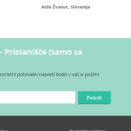
Anže Žvanut, Slovenija
- Pristanišče (samo za
koristni potovalni nasveti bodo v vaš e-poštni
Potrdi