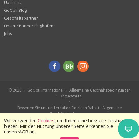
Über uns
GoOpti-Blog
Geschäftspartner
Unsere Partner-Flughäfen
Jobs
© 2026
GoOpti International
Allgemeine Geschäftsbedingungen
Datenschutz
Bewerten Sie uns und erhalten Sie einen Rabatt - Allgemeine
Geschäftsbedingungen
Buchen Sie im Voraus – Teilnahmebedingungen
Wir verwenden
Cookies
, um Ihnen eine bessere Leistung zu
bieten: Mit der Nutzung unserer Seite erkennen Sie
💬
unsereAGB an.