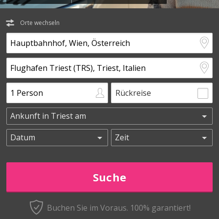
Orte wechseln
Rückreise
Buchen Sie im Voraus.
100% garantiert!