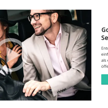
Go
S
Ent
ein
als
öff