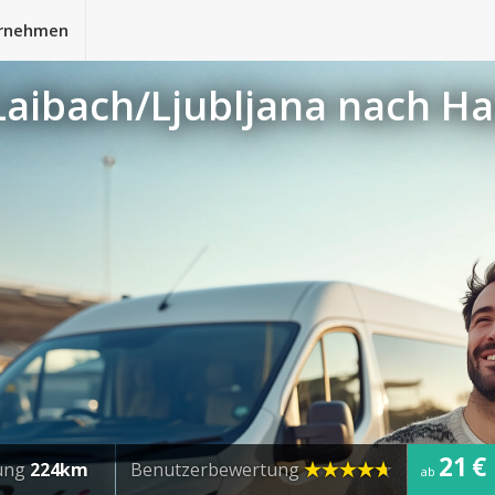
rnehmen
Laibach/Ljubljana nach 
21 €
ung
224km
Benutzerbewertung
ab