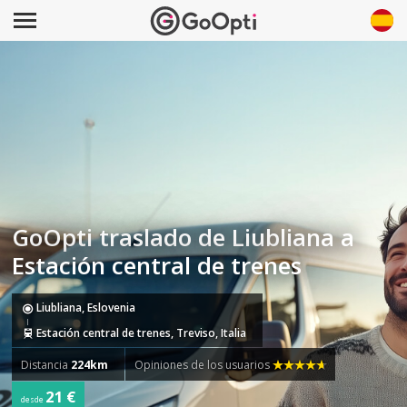
GoOpti traslado de Liubliana a
Estación central de trenes
Liubliana, Eslovenia
Estación central de trenes, Treviso, Italia
Distancia
224km
Opiniones de los usuarios
21 €
desde