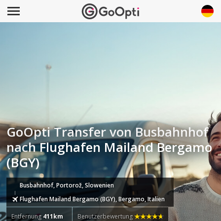
GoOpti Transfer von Busbahnhof
nach Flughafen Mailand Bergamo
(BGY)
Busbahnhof, Portorož, Slowenien
Flughafen Mailand Bergamo (BGY), Bergamo, Italien
Entfernung
411km
Benutzerbewertung