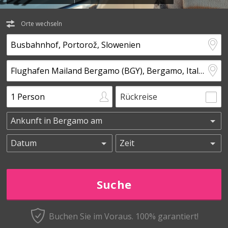
Orte wechseln
Rückreise
Buchen Sie im Voraus.
100% garantiert!