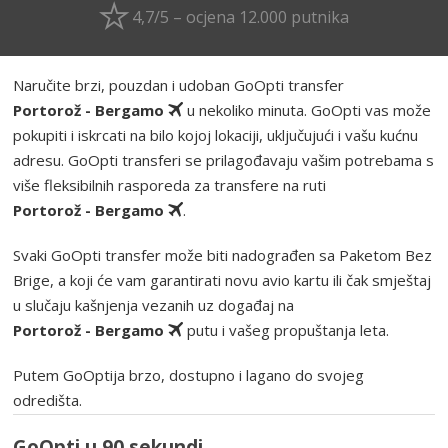
4,7/5 – ocjena 12.000 putnika
Naručite brzi, pouzdan i udoban GoOpti transfer
Portorož - Bergamo
u nekoliko minuta. GoOpti vas može
pokupiti i iskrcati na bilo kojoj lokaciji, uključujući i vašu kućnu
adresu. GoOpti transferi se prilagođavaju vašim potrebama s
više fleksibilnih rasporeda za transfere na ruti
Portorož - Bergamo
.
Svaki GoOpti transfer može biti nadograđen sa Paketom Bez
Brige, a koji će vam garantirati novu avio kartu ili čak smještaj
u slučaju kašnjenja vezanih uz događaj na
Portorož - Bergamo
putu i vašeg propuštanja leta.
Putem GoOptija brzo, dostupno i lagano do svojeg
odredišta.
GoOpti u 90 sekundi