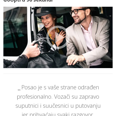
Posao je s vaše strane odrađen
profesionalno. Vozači su zapravo
suputnici i suučesnici u putovanju
jer prihvaćaju svaki razgovor,