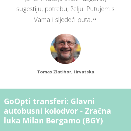
sugestiju, potrebu, želju. Putujem s
Vama i sljedeći puta.
Tomas Zlatibor, Hrvatska
GoOpti transferi: Glavni
autobusni kolodvor - Zračna
luka Milan Bergamo (BGY)