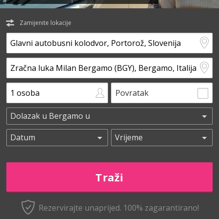
Zamijenite lokacije
Povratak
Rezervirajte unaprijed.
100% zagarantirano!