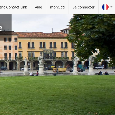
ric Contact Link
Aide
monOpti
Se connecter
e