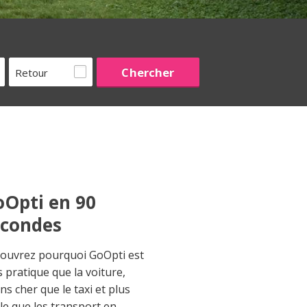
Retour
Opti en 90
econdes
ouvrez pourquoi GoOpti est
s pratique que la voiture,
ns cher que le taxi et plus
ble que les transport en