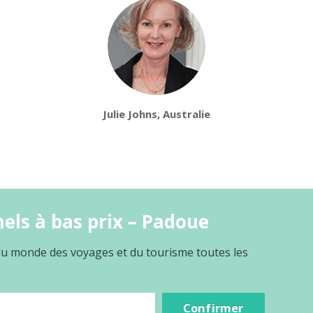
Julie Johns, Australie
els à bas prix – Padoue
 du monde des voyages et du tourisme toutes les
Confirmer