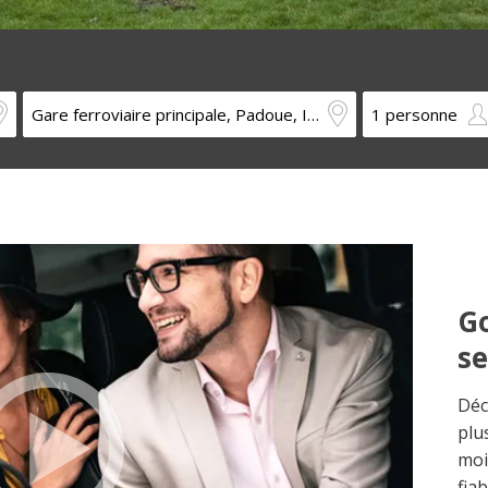
Go
s
Déc
plu
moi
fia