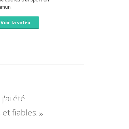
mmun.
Voir la vidéo
j'ai été
 et fiables.