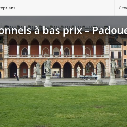
reprises
Gene
onnels à bas prix – Padou