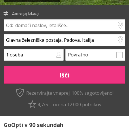
Zamenjaj lokaciji
Povratno
Rezervirajte vnaprej.
100% zagotovljeno!
4,7/5 – ocena 12.000 potnikov
GoOpti v 90 sekundah