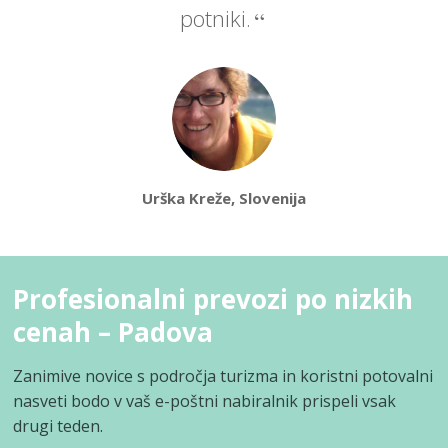
potniki.
Urška Kreže, Slovenija
Profesionalni prevozi po nizkih
cenah – Padova
Zanimive novice s področja turizma in koristni potovalni
nasveti bodo v vaš e-poštni nabiralnik prispeli vsak
drugi teden.