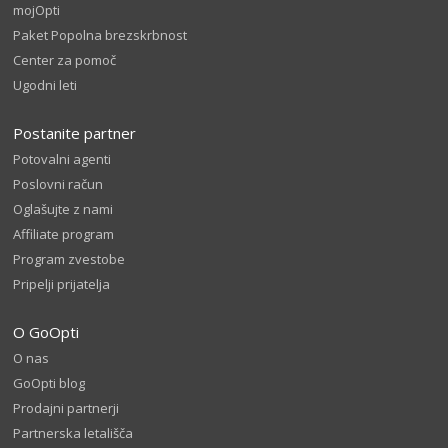
mojOpti
Paket Popolna brezskrbnost
Center za pomoč
Ugodni leti
Postanite partner
Potovalni agenti
Poslovni račun
Oglašujte z nami
Affiliate program
Program zvestobe
Pripelji prijatelja
O GoOpti
O nas
GoOpti blog
Prodajni partnerji
Partnerska letališča