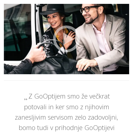
Z GoOptijem smo že večkrat
potovali in ker smo z njihovim
zanesljivim servisom zelo zadovoljni,
bomo tudi v prihodnje GoOptijevi