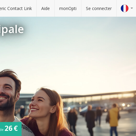
ric Contact Link
Aide
monOpti
Se connecter
ipale
26 €
de