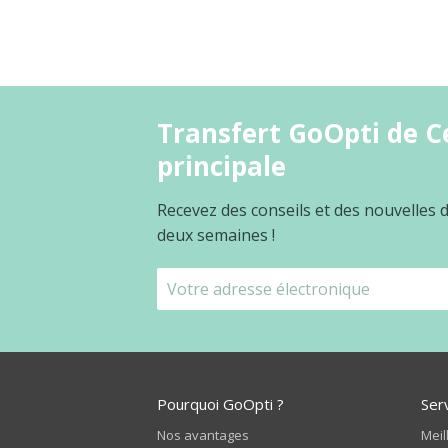
Transfert GoOpti de Ce
principale
Recevez des conseils et des nouvelles
deux semaines !
Pourquoi GoOpti ?
Ser
Nos avantages
Meil