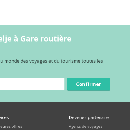
lje à Gare routière
 du monde des voyages et du tourisme toutes les
Confirmer
vices
Devenez partenaire
leures offres
Agents de voyages