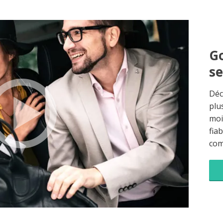
Go
s
Déc
plu
moi
fia
co