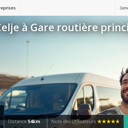
reprises
Gene
elje à Gare routière princ
Distance
54km
Note des utilisateurs