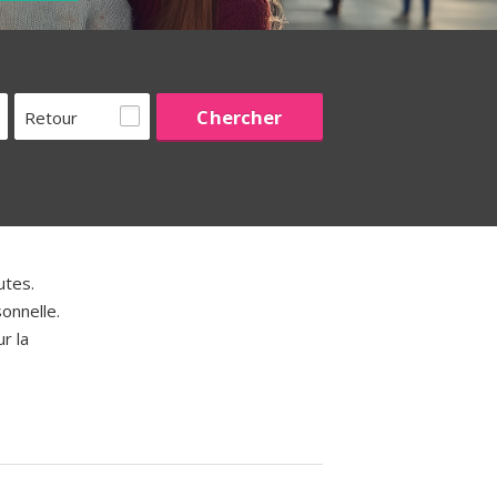
Retour
utes.
onnelle.
r la