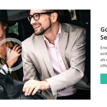
Go
S
Ent
ein
als
öff