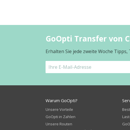
GoOpti Transfer von 
Erhalten Sie jede zweite Woche Tipps,
Warum GoOpti?
Ser
Unsere Vorteile
Bes
GoOpti in Zahlen
Last
Unsere Routen
GoOp