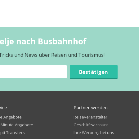
Celje nach Busbahnhof
 Tricks und News über Reisen und Tourismus!
Bestätigen
vice
Partner werden
te Angebote
Reiseveranstalter
-Minute-Angebote
Geschäftsaccount
ti-Transfers
Ihre Werbung bei uns