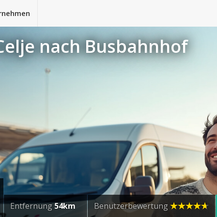
rnehmen
Celje nach Busbahnhof
Entfernung
54km
Benutzerbewertung