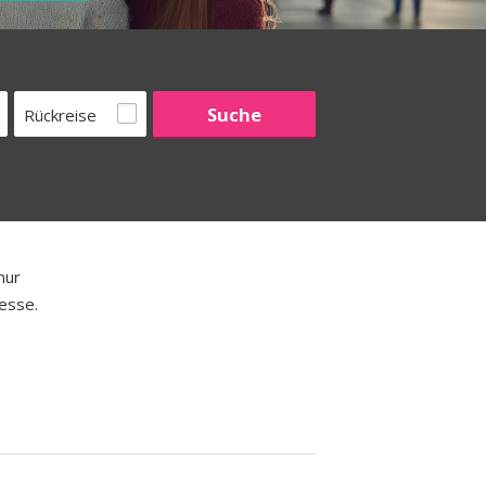
Rückreise
nur
resse.