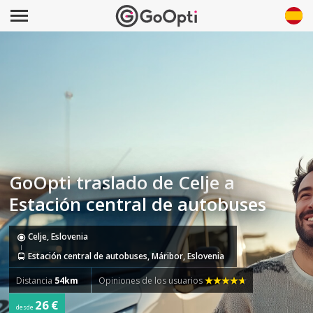
GoOpti traslado de Celje a
Estación central de autobuses
Celje, Eslovenia
Estación central de autobuses, Máribor, Eslovenia
Distancia
54km
Opiniones de los usuarios
26 €
desde