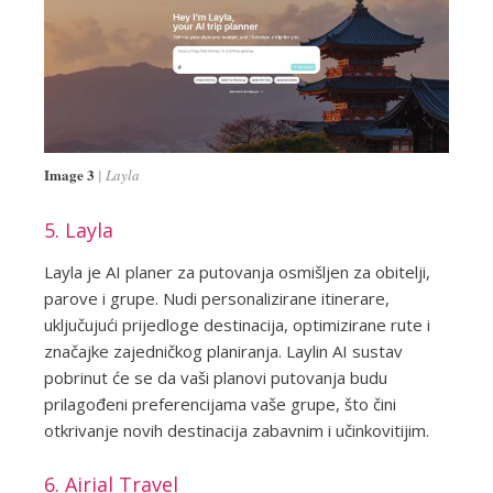
Image 3
Layla
5. Layla
Layla je AI planer za putovanja osmišljen za obitelji,
parove i grupe. Nudi personalizirane itinerare,
uključujući prijedloge destinacija, optimizirane rute i
značajke zajedničkog planiranja. Laylin AI sustav
pobrinut će se da vaši planovi putovanja budu
prilagođeni preferencijama vaše grupe, što čini
otkrivanje novih destinacija zabavnim i učinkovitijim.
6. Airial Travel