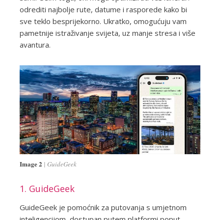
odrediti najbolje rute, datume i rasporede kako bi
sve teklo besprijekorno. Ukratko, omogućuju vam
pametnije istraživanje svijeta, uz manje stresa i više
avantura.
Image 2
GuideGeek
1. GuideGeek
GuideGeek je pomoćnik za putovanja s umjetnom
inteligencijom, dostupan putem platformi poput