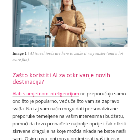
Image 1
AI travel tools are here to make it way easier (and a lot
more fun).
Zašto koristiti AI za otkrivanje novih
destinacija?
Alati s umjetnom inteligencijom
ne preporučuju samo
ono što je popularno, već uče što vam se zapravo
sviđa. Na taj vam način mogu dati personalizirane
preporuke temeljene na vašim interesima i budžetu,
pomoći da brzo pronađete najbolje opcije i čak otkriti
skrivene dragulje na koje možda nikada ne biste naišli
sami. Osim toga, oni mogu optimizirati vaš itinerar: