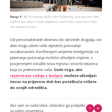
Image 4
By leveraging AI for travel planning, you can save time,
explore new places with confidence, and create experiences that
are uniquely yours.
Od personaliziranih itinerara do skrivenih dragulja, ovi
alati mogu učiniti vaše sljedeće putovanje
nezaboravnim. Korištenjem umjetne inteligencije za
planiranje putovanja možete uštedjeti vrijeme, s
povjerenjem istražiti nova mjesta i stvoriti iskustva
koja su jedinstveno vaša.
Osim toga, ako
rezervirate vožnju s GoOpti
, možete uštedjeti
novac na prijevozu dok bez poteškoća stižete
do svojih odredišta.
Ako vam se sviđa tekst, slobodno ga podijelite
sa vašim prijateljima.