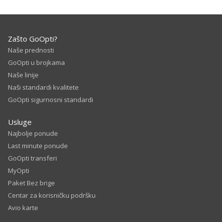
Zašto GoOpti?
Naše prednosti
GoOpti u brojkama
Naše linije
Naši standardi kvalitete
GoOpti sigurnosni standardi
Usluge
Najbolje ponude
Last minute ponude
GoOpti transferi
MyOpti
Paket Bez brige
Centar za korisničku podršku
Avio karte