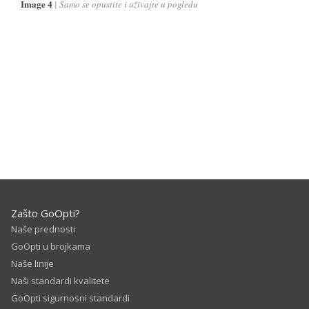
Image 4
Samo se opustite i uživajte u pogledu
Zašto GoOpti?
Naše prednosti
GoOpti u brojkama
Naše linije
Naši standardi kvalitete
GoOpti sigurnosni standardi