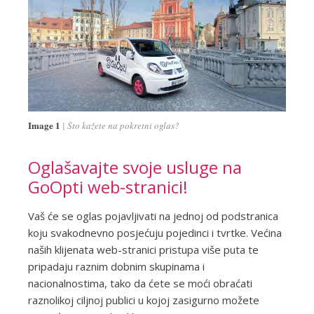
Image 1
Što kažete na pokretni oglas?
Oglašavajte svoje usluge na
GoOpti web-stranici!
Vaš će se oglas pojavljivati na jednoj od podstranica
koju svakodnevno posjećuju pojedinci i tvrtke. Većina
naših klijenata web-stranici pristupa više puta te
pripadaju raznim dobnim skupinama i
nacionalnostima, tako da ćete se moći obraćati
raznolikoj ciljnoj publici u kojoj zasigurno možete