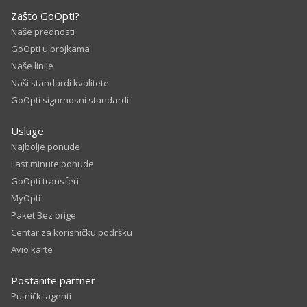
Zašto GoOpti?
Naše prednosti
GoOpti u brojkama
Naše linije
Naši standardi kvalitete
GoOpti sigurnosni standardi
Usluge
Najbolje ponude
Last minute ponude
GoOpti transferi
MyOpti
Paket Bez brige
Centar za korisničku podršku
Avio karte
Postanite partner
Putnički agenti