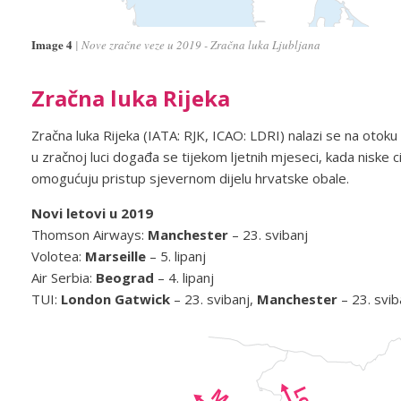
Image 4
Nove zračne veze u 2019 - Zračna luka Ljubljana
Zračna luka Rijeka
Zračna luka Rijeka (IATA: RJK, ICAO: LDRI) nalazi se na otok
u zračnoj luci događa se tijekom ljetnih mjeseci, kada niske c
omogućuju pristup sjevernom dijelu hrvatske obale.
Novi letovi u 2019
Thomson Airways:
Manchester
– 23. svibanj
Volotea:
Marseille
– 5. lipanj
Air Serbia:
Beograd
– 4. lipanj
TUI:
London Gatwick
– 23. svibanj,
Manchester
– 23. svib