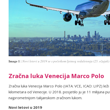
Image 1
Novi letovi u 2019 se s početkom ljetnog redaletenja (25. ožujak
Zračna luka Venecija Marco Polo
Zračna luka Venecija Marco Polo (IATA: VCE, ICAO: LIPZ) leži 
kilometara od Venecije. U 2018. posjetilo ju je 11 milijuna put
najprometnijom talijanskom zračnom lukom.
Novi letovi u 2019