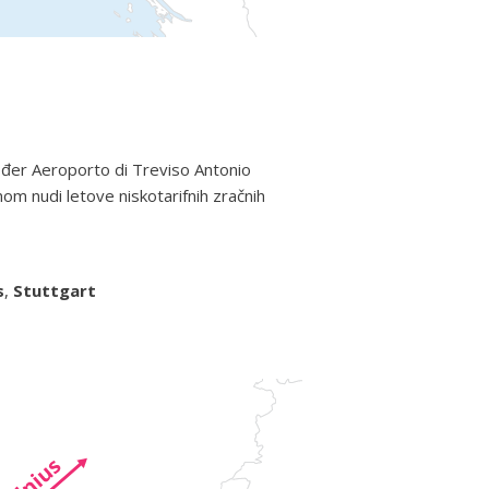
ođer Aeroporto di Treviso Antonio
om nudi letove niskotarifnih zračnih
s
,
Stuttgart