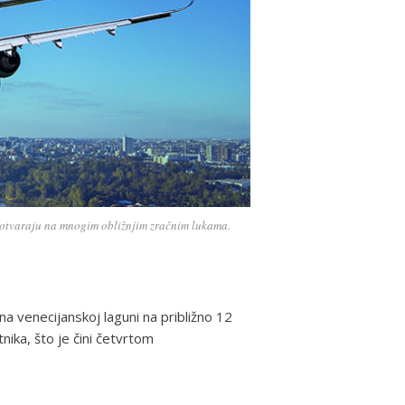
) otvaraju na mnogim obližnjim zračnim lukama.
na venecijanskoj laguni na približno 12
nika, što je čini četvrtom