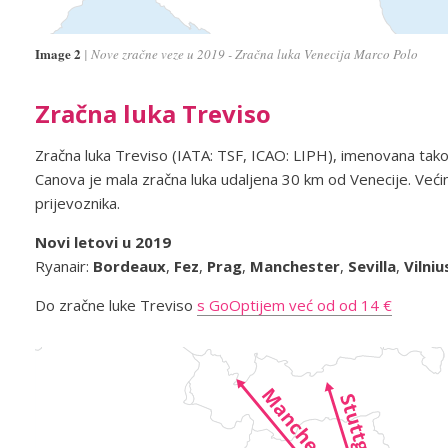
Image 2
Nove zračne veze u 2019 - Zračna luka Venecija Marco Polo
Zračna luka Treviso
Zračna luka Treviso (IATA: TSF, ICAO: LIPH), imenovana tak
Canova je mala zračna luka udaljena 30 km od Venecije. Većin
prijevoznika.
Novi letovi u 2019
Ryanair:
Bordeaux
,
Fez
,
Prag
,
Manchester
,
Sevilla
,
Vilniu
Do zračne luke Treviso
s GoOptijem već od od 14 €