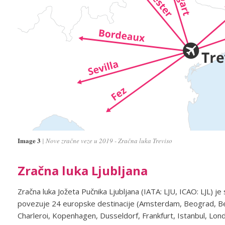
Image 3
Nove zračne veze u 2019 - Zračna luka Treviso
Zračna luka Ljubljana
Zračna luka Jožeta Pučnika Ljubljana (IATA: LJU, ICAO: LJL) je
povezuje 24 europske destinacije (Amsterdam, Beograd, Ber
Charleroi, Kopenhagen, Dusseldorf, Frankfurt, Istanbul, Lo