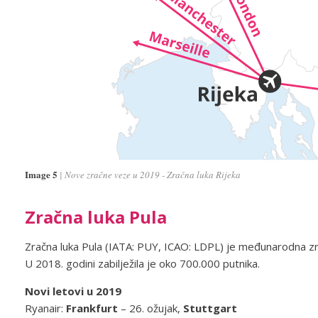
Image 5
Nove zračne veze u 2019 - Zračna luka Rijeka
Zračna luka Pula
Zračna luka Pula (IATA: PUY, ICAO: LDPL) je međunarodna zr
U 2018. godini zabilježila je oko 700.000 putnika.
Novi letovi u 2019
Ryanair:
Frankfurt
– 26. ožujak,
Stuttgart