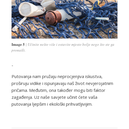
Image 5
Učinite nešto više i ostavite mjesto bolje nego što ste ga
pronašli.
-
Putovanja nam pružaju neprocjenjiva iskustva,
proširuju vidike i ispunjavaju naš život nevjerojatnim
pričama. Međutim, ona također mogu biti faktor
zagađenja. Uz naše savjete učinit ćete vaša
putovanja ljepšim i ekološki prihvatljivijim.