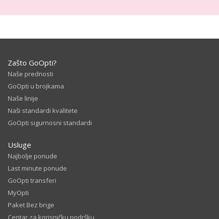
Zašto GoOpti?
Naše prednosti
GoOpti u brojkama
Naše linije
Naši standardi kvalitete
GoOpti sigurnosni standardi
Usluge
Najbolje ponude
Last minute ponude
GoOpti transferi
MyOpti
Paket Bez brige
Centar za korisničku podršku