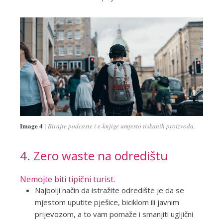
Image 4
Birajte podcaste i e-knjige umjesto tiskanih proizvoda.
4. Zero waste na odredištu
Nemojte biti tipični turist.
Najbolji način da istražite odredište je da se
mjestom uputite pješice, biciklom ili javnim
prijevozom, a to vam pomaže i smanjiti ugljični