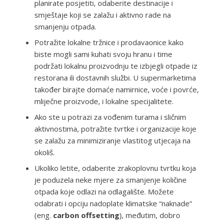
planirate posjetiti, odaberite destinacije i
smještaje koji se zalažu i aktivno rade na
smanjenju otpada.
Potražite lokalne tržnice i prodavaonice kako
biste mogli sami kuhati svoju hranu i time
podržati lokalnu proizvodnju te izbjegli otpade iz
restorana ili dostavnih službi. U supermarketima
također birajte domaće namirnice, voće i povrće,
mliječne proizvode, i lokalne specijalitete.
Ako ste u potrazi za vođenim turama i sličnim
aktivnostima, potražite tvrtke i organizacije koje
se zalažu za minimiziranje vlastitog utjecaja na
okoliš.
Ukoliko letite, odaberite zrakoplovnu tvrtku koja
je poduzela neke mjere za smanjenje količine
otpada koje odlazi na odlagalište. Možete
odabrati i opciju nadoplate klimatske “naknade”
(eng.
carbon offsetting
), međutim, dobro