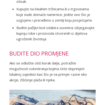
otisak.
Kupujte na lokalnim tržnicama ili u trgovinama
koje nude domaće namirnice. Jedite ono što je
uzgojeno i prerađeno u zemlji koju posjećujete.
Budite pažljivi kod odabira suvenira; izbjegavajte
kupnju robe i proizvoda stvorenih iz dijelova
ugroženih životinja.
BUDITE DIO PROMJENE
Ako se odlučite otići korak dalje, potražite
mogućnosti volontiranja kojima ćete doprinijeti
lokalnoj zajednici kao što je na primjer razne eko
akcije, čišćenje plaža ili rijeka.