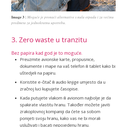
Image 3
Moguće je pronaći alternative s nula otpada i za većinu
predmeta za jednokratnu upotrebu.
3. Zero waste u tranzitu
Bez papira kad god je to moguće.
Preuzmite avionske karte, propusnice,
dokumente i mape na vaš telefon ili tablet kako bi
uštedjeli na papiru.
Koristite e-čitač ili audio knjige umjesto da u
zračnoj luci kupujete časopise.
Kada putujete vlakom ili avionom najbolje je da
spakirate vlastitu hranu. Također možete javiti
zrakoplovnoj kompaniji da ćete sa sobom
ponijeti svoju hranu, kako vas ne bi morali
usluživati i bacati nepojedenu hranu.