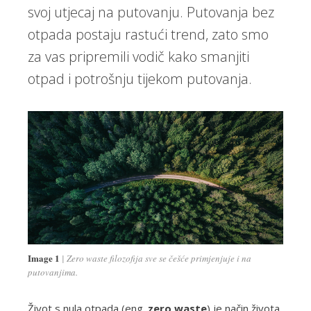
svoj utjecaj na putovanju. Putovanja bez
otpada postaju rastući trend, zato smo
za vas pripremili vodič kako smanjiti
otpad i potrošnju tijekom putovanja.
Image 1
Zero waste filozofija sve se češće primjenjuje i na
putovanjima.
Život s nula otpada (eng.
zero waste
) je način života