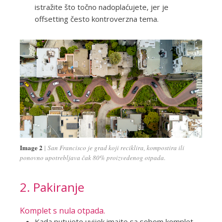
istražite što točno nadoplaćujete, jer je
offsetting često kontroverzna tema.
Image 2
San Francisco je grad koji reciklira, kompostira ili
ponovno upotrebljava čak 80% proizvedenog otpada.
2. Pakiranje
Komplet s nula otpada.
Kada putujete uvijek imajte sa sobom komplet