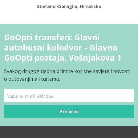
Stefano Ciaraglia, Hrvatska
GoOpti transferi: Glavni
autobusni kolodvor - Glavna
GoOpti postaja, Vošnjakova 1
Svakog drugog tjedna primite korisne savjete i novosti
o putovanjima i turizmu.
Potvrdi