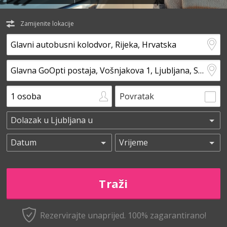
Zamijenite lokacije
Povratak
Rezervirajte unaprijed.
100% zagarantirano!