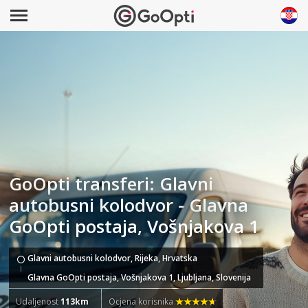
GoOpti transferi: Glavni
autobusni kolodvor - Glavna
GoOpti postaja, Vošnjakova 1
Glavni autobusni kolodvor, Rijeka, Hrvatska
Glavna GoOpti postaja, Vošnjakova 1, Ljubljana, Slovenija
Udaljenost
113km
Ocjena korisnika