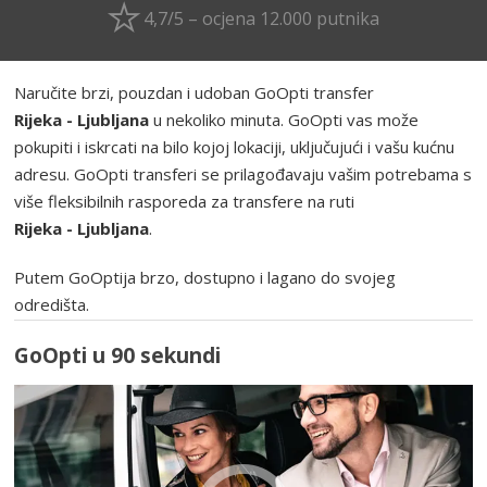
4,7/5 – ocjena 12.000 putnika
Naručite brzi, pouzdan i udoban GoOpti transfer
Rijeka - Ljubljana
u nekoliko minuta. GoOpti vas može
pokupiti i iskrcati na bilo kojoj lokaciji, uključujući i vašu kućnu
adresu. GoOpti transferi se prilagođavaju vašim potrebama s
više fleksibilnih rasporeda za transfere na ruti
Rijeka - Ljubljana
.
Putem GoOptija brzo, dostupno i lagano do svojeg
odredišta.
GoOpti u 90 sekundi