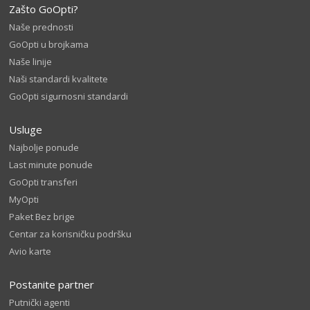
Zašto GoOpti?
Naše prednosti
GoOpti u brojkama
Naše linije
Naši standardi kvalitete
GoOpti sigurnosni standardi
Usluge
Najbolje ponude
Last minute ponude
GoOpti transferi
MyOpti
Paket Bez brige
Centar za korisničku podršku
Avio karte
Postanite partner
Putnički agenti