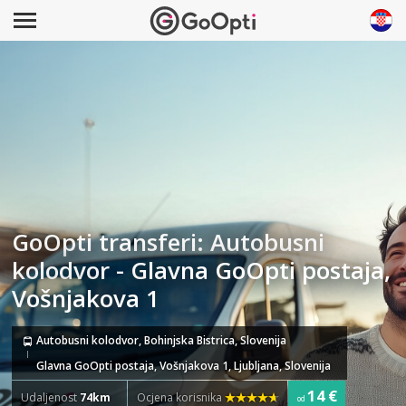
GoOpti transferi: Autobusni
kolodvor - Glavna GoOpti postaja,
Vošnjakova 1
Autobusni kolodvor, Bohinjska Bistrica, Slovenija
Glavna GoOpti postaja, Vošnjakova 1, Ljubljana, Slovenija
14 €
Udaljenost
74km
Ocjena korisnika
od