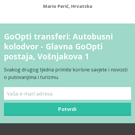
Mario Perić, Hrvatska
GoOpti transferi: Autobusni
kolodvor - Glavna GoOpti
postaja, Vošnjakova 1
Svakog drugog tjedna primite korisne savjete i novosti
o putovanjima i turizmu.
Potvrdi