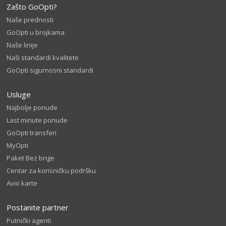
Zašto GoOpti?
Naše prednosti
GoOpti u brojkama
Naše linije
Naši standardi kvalitete
GoOpti sigurnosni standardi
Usluge
Najbolje ponude
Last minute ponude
GoOpti transferi
MyOpti
Paket Bez brige
Centar za korisničku podršku
Avio karte
Postanite partner
Putnički agenti