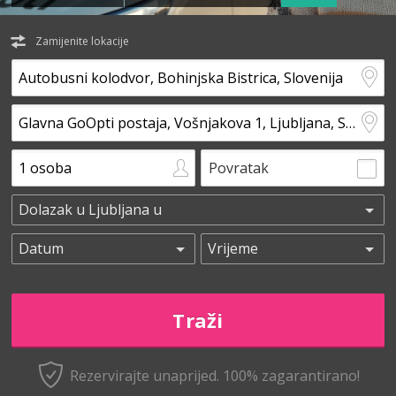
Zamijenite lokacije
Povratak
Rezervirajte unaprijed.
100% zagarantirano!