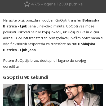
4,7/5 – ocjena 12.000 putnika
Naručite brzi, pouzdan i udoban GoOpti transfer
Bohinjska
Bistrica - Ljubljana
u nekoliko minuta. GoOpti vas može
pokupiti i iskrcati na bilo kojoj lokaciji, uključujući i vašu kućnu
adresu. GoOpti transferi se prilagođavaju vašim potrebama s
više fleksibilnih rasporeda za transfere na ruti
Bohinjska
Bistrica - Ljubljana
.
Putem GoOptija brzo, dostupno i lagano do svojeg
odredišta.
GoOpti u 90 sekundi