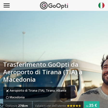
Trasferimento GoOpti da
Aeroporto di Tirana (TIA) a
Macedonia
Aeroporto di Tirana (TIA), Tirana, Albania
Macedonia
35 €
Distanza
276km
Valutazione dell'utente
da