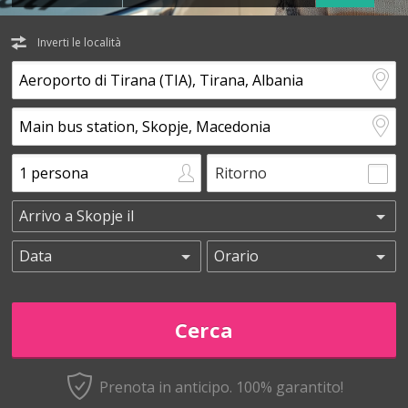
Inverti le località
Ritorno
Prenota in anticipo.
100% garantito!