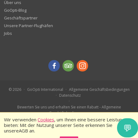
Über uns
GoOpti-Blog
Geschäftspartner
Unsere Partner-Flughäfen
Jobs
© 2026
GoOpti International
Allgemeine Geschäftsbedingungen
Datenschutz
Bewerten Sie uns und erhalten Sie einen Rabatt - Allgemeine
Geschäftsbedingungen
Buchen Sie im Voraus – Teilnahmebedingungen
Wir verwenden
Cookies
, um Ihnen eine bessere Leistung zu
bieten: Mit der Nutzung unserer Seite erkennen Sie
💬
unsereAGB an.