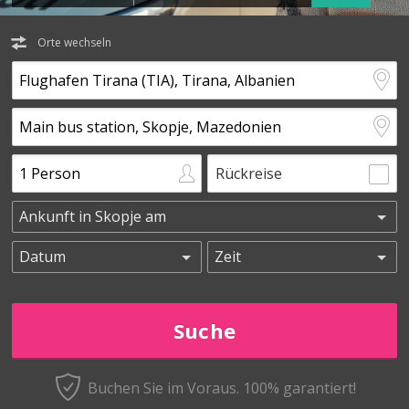
Orte wechseln
Rückreise
Buchen Sie im Voraus.
100% garantiert!