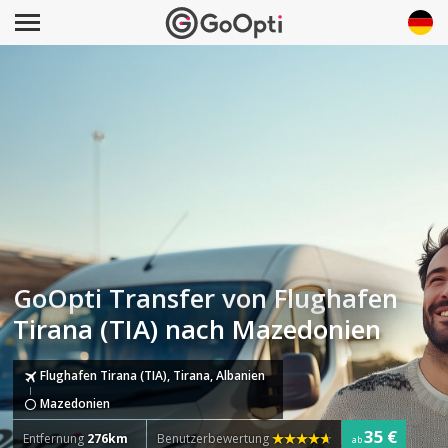
GoOpti Transfer von Flughafen
Tirana (TIA) nach Mazedonien
Flughafen Tirana (TIA), Tirana, Albanien
Mazedonien
35 €
Entfernung
276km
Benutzerbewertung
ab