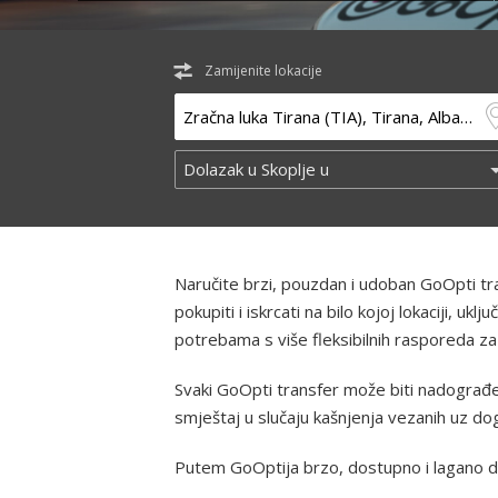
Zamijenite lokacije
Naručite brzi, pouzdan i udoban GoOpti t
pokupiti i iskrcati na bilo kojoj lokaciji, u
potrebama s više fleksibilnih rasporeda za
Svaki GoOpti transfer može biti nadograđen
smještaj u slučaju kašnjenja vezanih uz d
Putem GoOptija brzo, dostupno i lagano d