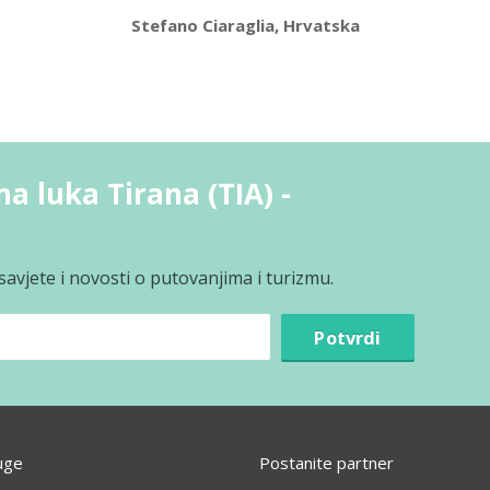
Stefano Ciaraglia, Hrvatska
na luka Tirana (TIA) -
avjete i novosti o putovanjima i turizmu.
Potvrdi
uge
Postanite partner