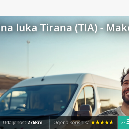
čna luka Tirana (TIA) - Ma
Udaljenost
276km
Ocjena korisnika
od