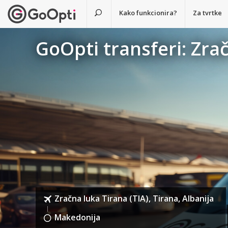
Kako funkcionira?
Za tvrtke
GoOpti transferi: Zra
Zračna luka Tirana (TIA), Tirana, Albanija
Makedonija