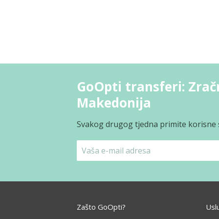
GoOpti transferi: Zrač
Makedonija
Svakog drugog tjedna primite korisne s
Zašto GoOpti?
Usl