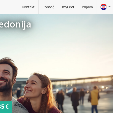
Kontakt
Pomoć
myOpti
Prijava
kedonija
35 €