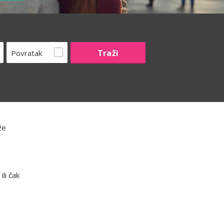
Povratak
že
li čak