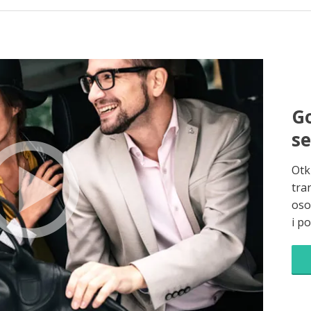
Go
s
Otk
tra
oso
i p