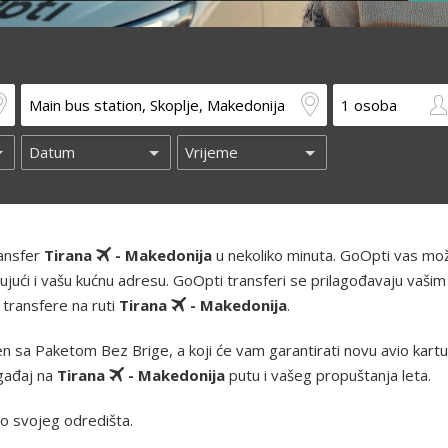
ransfer
Tirana
- Makedonija
u nekoliko minuta. GoOpti vas mo
ključujući i vašu kućnu adresu. GoOpti transferi se prilagođavaju vašim
 transfere na ruti
Tirana
- Makedonija
.
 sa Paketom Bez Brige, a koji će vam garantirati novu avio kartu i
ogađaj na
Tirana
- Makedonija
putu i vašeg propuštanja leta.
o svojeg odredišta.