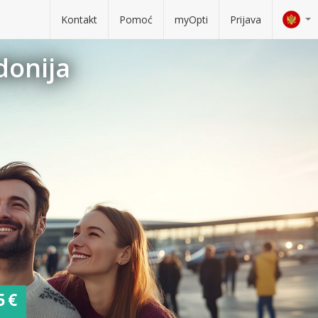
Kontakt
Pomoć
myOpti
Prijava
donija
5 €