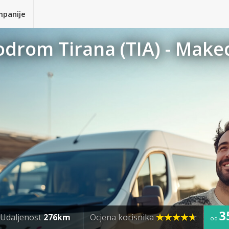
mpanije
odrom Tirana (TIA) - Make
3
Udaljenost
276km
Ocjena korisnika
od