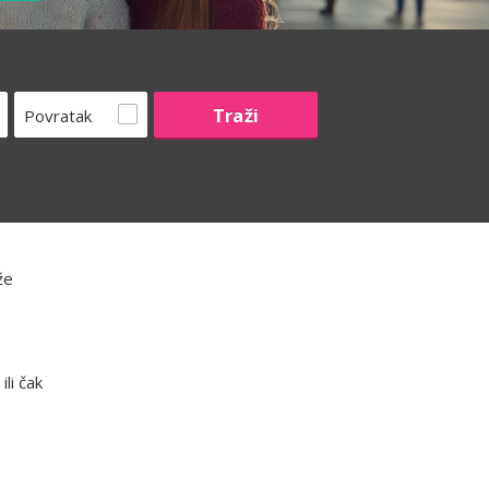
Povratak
že
li čak