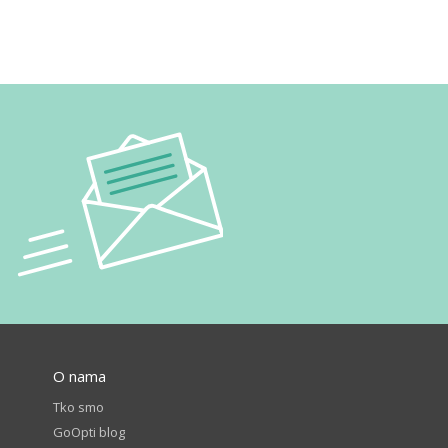
O nama
Tko smo
GoOpti blog