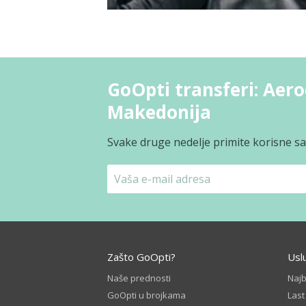
GoOpti transferi: Aero
Makedonija
Svake druge nedelje primite korisne sav
Zašto GoOpti?
Usl
Naše prednosti
Naj
GoOpti u brojkama
Las