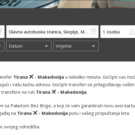
ransfer
Tirana
- Makedonija
u nekoliko minuta. GoOpti vas mo
ključujući i vašu kućnu adresu. GoOpti transferi se prilagođavaju vašim
 transfere na ruti
Tirana
- Makedonija
.
 sa Paketom Bez Brige, a koji će vam garantirati novu avio kartu i
ogađaj na
Tirana
- Makedonija
putu i vašeg propuštanja leta.
o svojeg odredišta.