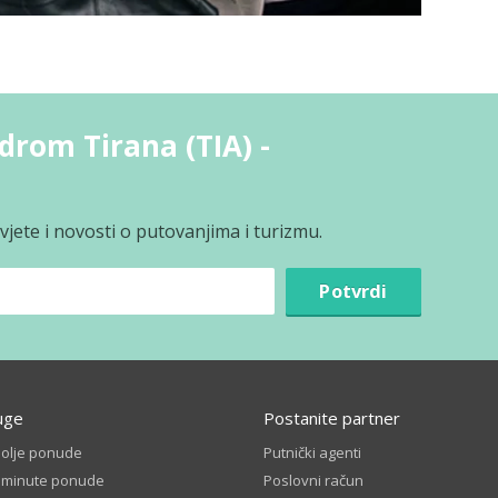
drom Tirana (TIA) -
jete i novosti o putovanjima i turizmu.
Potvrdi
uge
Postanite partner
bolje ponude
Putnički agenti
t minute ponude
Poslovni račun