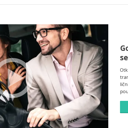
Go
s
Otk
tra
ličn
pou