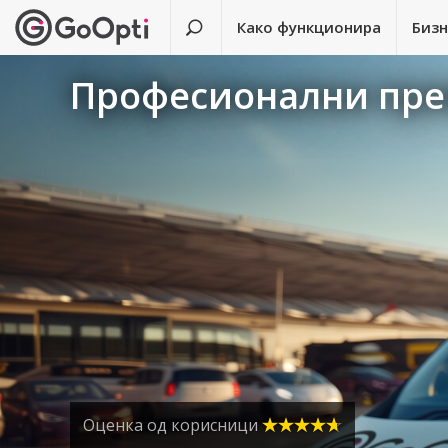
Како функционира
Биз
Професионални прев
Оценка од корисници