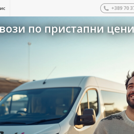
+389 70 3
нис
ози по пристапни цени –