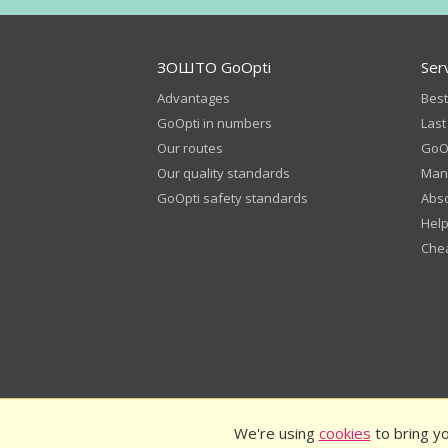
ЗОШТО GoOpti
Ser
Advantages
Best
GoOpti in numbers
Last
Our routes
GoOp
Our quality standards
Man
GoOpti safety standards
Abso
Help
Chea
We're using
cookies
to bring yo
© 2026
GoOpti International
GoOpti Terms