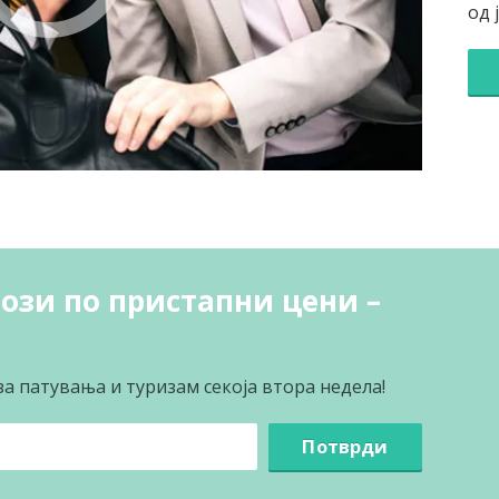
од 
ози по пристапни цени –
за патувања и туризам секоја втора недела!
Потврди