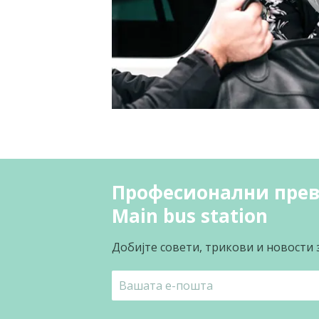
Професионални прев
Main bus station
Добијте совети, трикови и новости 