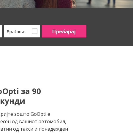
Враќање
Opti за 90
екунди
ријте зошто GoOpti е
есен од вашиот автомобил,
втин од такси и понадежден