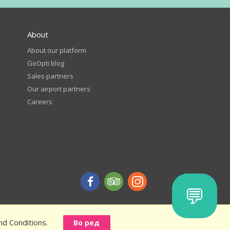
About
About our platform
GoOpti blog
Sales partners
Our airport partners
Careers
💬
nd Conditions.
Во ред
iscount - terms and conditions