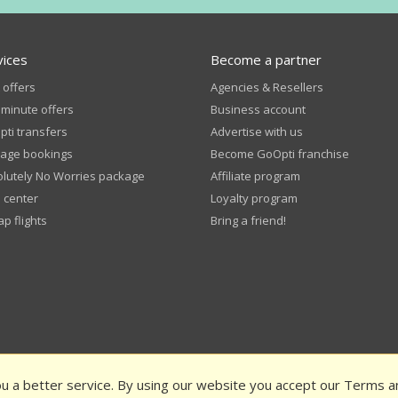
vices
Become a partner
 offers
Agencies & Resellers
 minute offers
Business account
ti transfers
Advertise with us
age bookings
Become GoOpti franchise
lutely No Worries package
Affiliate program
 center
Loyalty program
p flights
Bring a friend!
u a better service. By using our website you accept our Terms a
 and Conditions
Privacy Policy
Public funding
Rate us and get a d