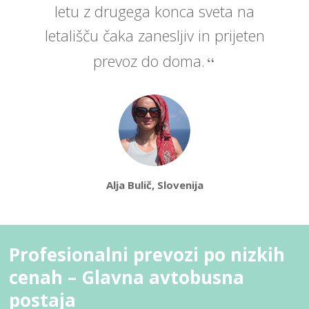
letu z drugega konca sveta na
letališču čaka zanesljiv in prijeten
prevoz do doma.
Alja Bulič, Slovenija
Profesionalni prevozi po nizkih
cenah – Glavna avtobusna
postaja