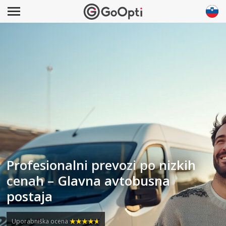
Profesionalni prevozi po nizkih
cenah – Glavna avtobusna
postaja
Uporabniška ocena