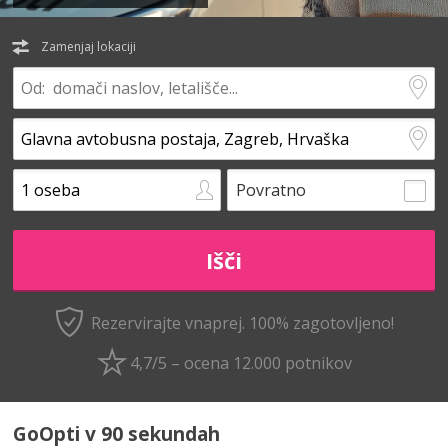
Zamenjaj lokaciji
Povratno
Rezervirajte vnaprej.
100% zagotovljeno!
4,7/5 – ocena 12.000 potnikov
GoOpti v 90 sekundah