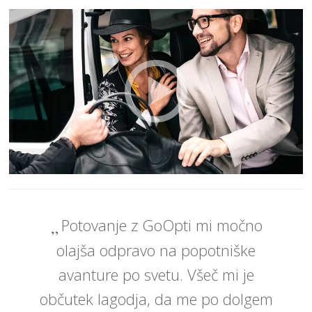
Potovanje z GoOpti mi močno
olajša odpravo na popotniške
avanture po svetu. Všeč mi je
občutek lagodja, da me po dolgem