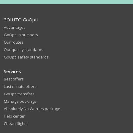
ЗОШТО GoOpti
Advantages
GoOpti in numbers
Our routes
Our quality standards
GoOpti safety standards
Services
Best offers
Last minute offers
GoOpti transfers
Manage bookings
Absolutely No Worries package
Help center
Cheap flights