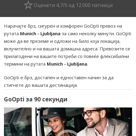
Оценети 4,7/5 од 12.000 патници
Нарачајте брз, сигурен и комфорен GoOpti превоз на
рутата
Munich - Ljubljana
за само неколку минути. GoOpti
може да ве преземе и одложи на било која локација,
вклучително и на вашата домашна адреса. Превозите се
прилагодени на вашите потреби со повеќе флексибилни
термини на рутата
Munich - Ljubljana
.
GoOpti е брз, достапен и едноставен начин за да
стигнете до вашата дестинација.
GoOpti за 90 секунди