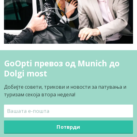
GoOpti превоз од Munich до
Dolgi most
Добијте совети, трикови и новости за патувања и
туризам секоја втора недела!
Потврди