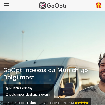
GoOpti превоз од Munich до
Dolgi most
Munich, Germany
Dolgi most, Ljubljana, Slovenia
Оддалеченост
412km
Оценка од корисници