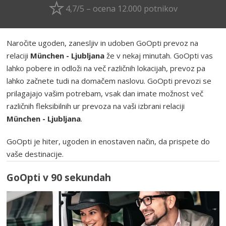
4,7/5 – ocena 12.000 potnikov
Naročite ugoden, zanesljiv in udoben GoOpti prevoz na
relaciji
München - Ljubljana
že v nekaj minutah. GoOpti vas
lahko pobere in odloži na več različnih lokacijah, prevoz pa
lahko začnete tudi na domačem naslovu. GoOpti prevozi se
prilagajajo vašim potrebam, vsak dan imate možnost več
različnih fleksibilnih ur prevoza na vaši izbrani relaciji
München - Ljubljana
.
GoOpti je hiter, ugoden in enostaven način, da prispete do
vaše destinacije.
GoOpti v 90 sekundah