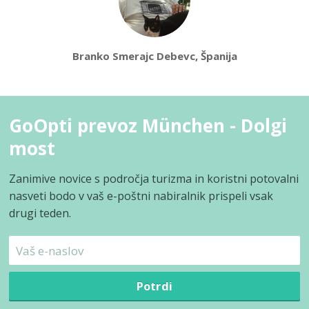
Branko Smerajc Debevc, Španija
GoOpti prevoz München - Dolgi
most
Zanimive novice s področja turizma in koristni potovalni
nasveti bodo v vaš e-poštni nabiralnik prispeli vsak
drugi teden.
Potrdi