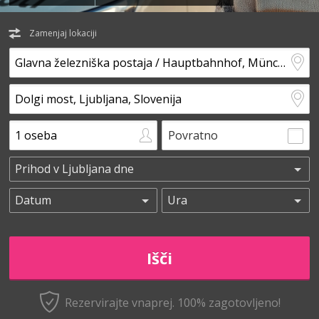
Zamenjaj lokaciji
Povratno
Rezervirajte vnaprej.
100% zagotovljeno!