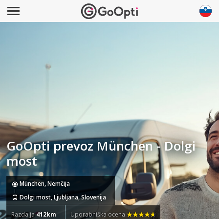
GoOpti prevoz München - Dolgi
most
München, Nemčija
Dolgi most, Ljubljana, Slovenija
Razdalja
412km
Uporabniška ocena