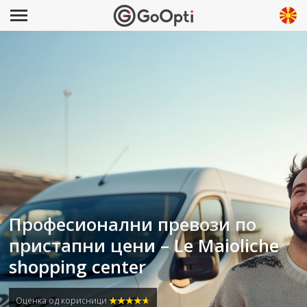
Професионални превози по
пристапни цени – Le Maioliche
shopping center
Оценка од корисници