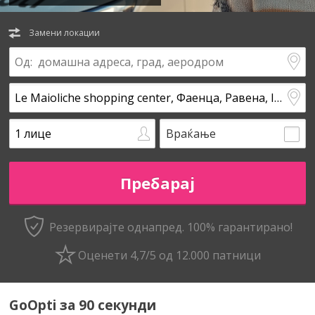
Замени локации
Враќање
Резервирајте однапред. 100% гарантирано!
Оценети 4,7/5 од 12.000 патници
GoOpti за 90 секунди