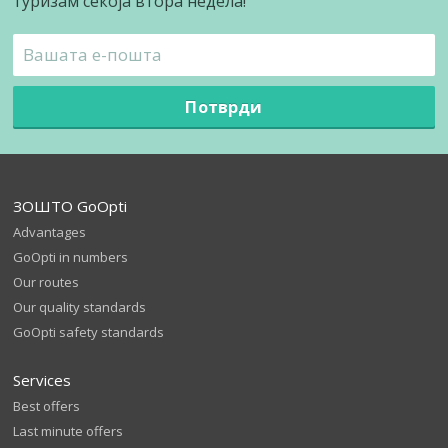
туризам секоја втора недела!
Потврди
ЗОШТО GoOpti
Advantages
GoOpti in numbers
Our routes
Our quality standards
GoOpti safety standards
Services
Best offers
Last minute offers