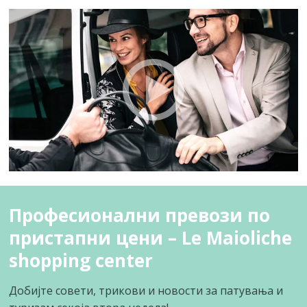
Професионални превози по
пристапни цени – Le Maioliche
shopping center
Добијте совети, трикови и новости за патувања и