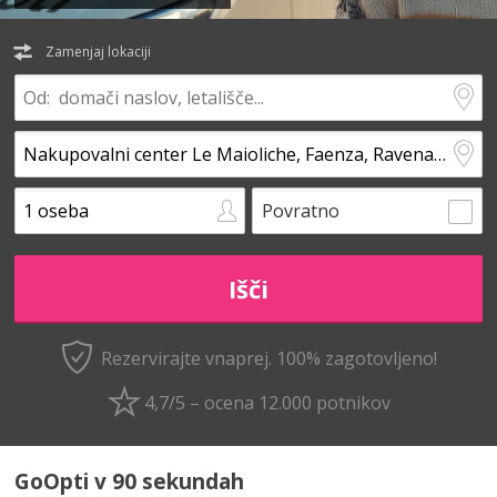
Zamenjaj lokaciji
Povratno
Rezervirajte vnaprej.
100% zagotovljeno!
4,7/5 – ocena 12.000 potnikov
GoOpti v 90 sekundah