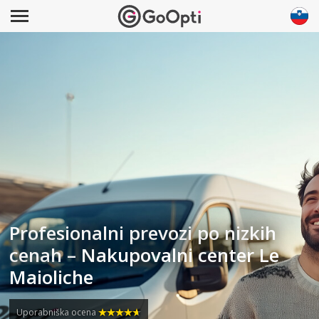
Profesionalni prevozi po nizkih
cenah – Nakupovalni center Le
Maioliche
Uporabniška ocena