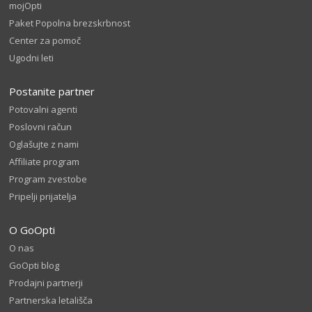
mojOpti
Paket Popolna brezskrbnost
Center za pomoč
Ugodni leti
Postanite partner
Potovalni agenti
Poslovni račun
Oglašujte z nami
Affiliate program
Program zvestobe
Pripelji prijatelja
O GoOpti
O nas
GoOpti blog
Prodajni partnerji
Partnerska letališča