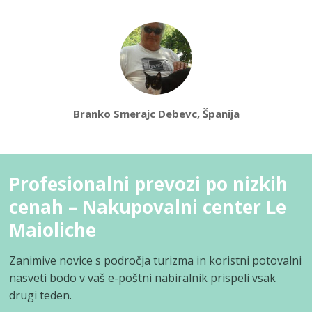
Branko Smerajc Debevc, Španija
Profesionalni prevozi po nizkih
cenah – Nakupovalni center Le
Maioliche
Zanimive novice s področja turizma in koristni potovalni
nasveti bodo v vaš e-poštni nabiralnik prispeli vsak
drugi teden.