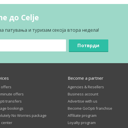
e до Celje
за патувања и туризам секоја втора недела!
Потврди
vices
Become a partner
 offers
Agencies & Resellers
 minute offers
Business account
ti transfers
Advertise with us
age bookings
Become GoOpti franchise
lutely No Worries package
Affiliate program
 center
Loyalty program