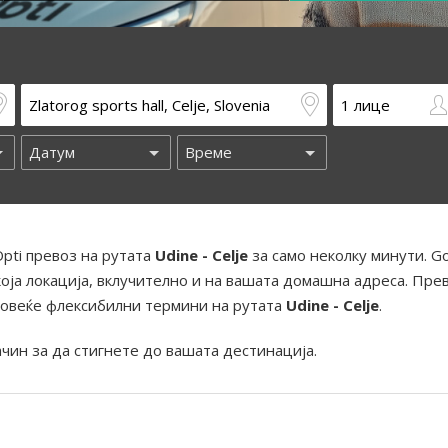
pti превоз на рутата
Udine - Celje
за само неколку минути. G
оја локација, вклучително и на вашата домашна адреса. Пре
повеќе флексибилни термини на рутата
Udine - Celje
.
ачин за да стигнете до вашата дестинација.