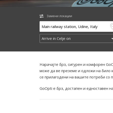
Замени локации
Нарачајте брз, сигурен и комфорен GoO
може да ве преземе и одложи на било к
се прилагодени на вашите потреби со 
GoOpti е брз, достапен и едноставен н