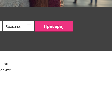
Враќање
oOpti
возите