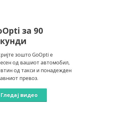
Opti за 90
екунди
ријте зошто GoOpti е
есен од вашиот автомобил,
втин од такси и понадежден
јавниот превоз.
Гледај видео