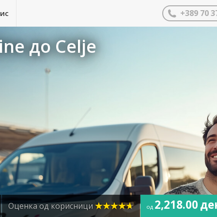
+389 70 3
нис
ne до Celje
2,218.00 де
Оценка од корисници
од