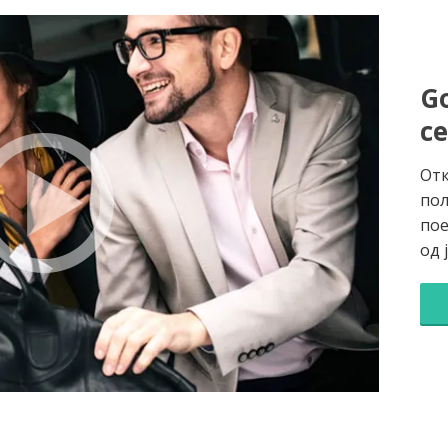
Go
с
Отк
пол
пое
од 