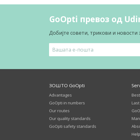
GoOpti превоз од Udin
Добијте совети, трикови и новости 
ЗОШТО GoOpti
Ser
Advantages
Best
GoOpti in numbers
Last
Our routes
GoOp
Our quality standards
Man
GoOpti safety standards
Abso
Help