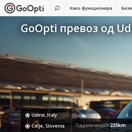
Како функционира
Биз
GoOpti превоз од Udi
Udine, Italy
Оддалеченост
235km
Celje, Slovenia