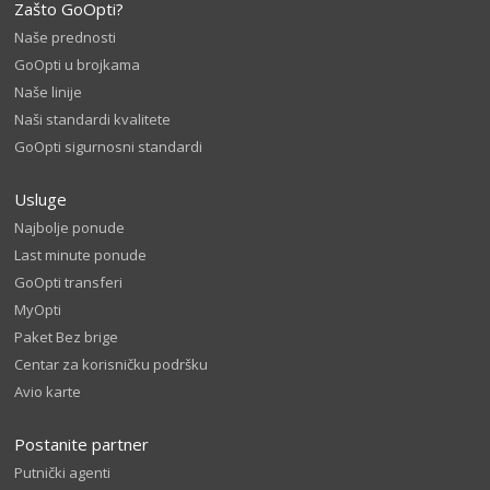
Zašto GoOpti?
Naše prednosti
GoOpti u brojkama
Naše linije
Naši standardi kvalitete
GoOpti sigurnosni standardi
Usluge
Najbolje ponude
Last minute ponude
GoOpti transferi
MyOpti
Paket Bez brige
Centar za korisničku podršku
Avio karte
Postanite partner
Putnički agenti