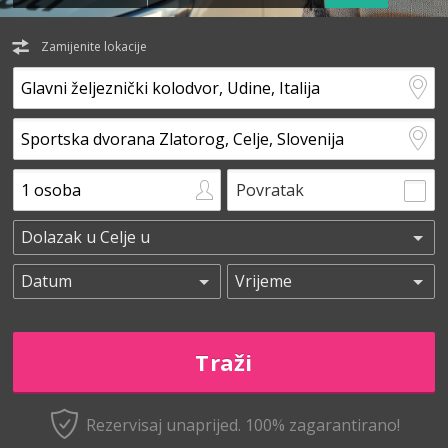
Zamijenite lokacije
Povratak
Rezervisaj unaprijed.
100% zagarantirano!