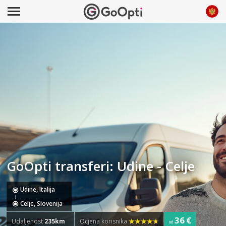
GoOpti transferi: Udine - Celje
Udine, Italija
Celje, Slovenija
36 €
Udaljenost
235km
Ocjena korisnika
od