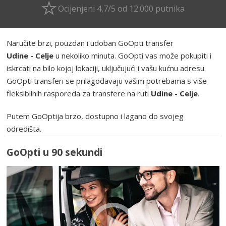
Ocijenjeni 4,7/5 od 12.000 putnika
Naručite brzi, pouzdan i udoban GoOpti transfer
Udine - Celje
u nekoliko minuta. GoOpti vas može pokupiti i
iskrcati na bilo kojoj lokaciji, uključujući i vašu kućnu adresu.
GoOpti transferi se prilagođavaju vašim potrebama s više
fleksibilnih rasporeda za transfere na ruti
Udine - Celje
.
Putem GoOptija brzo, dostupno i lagano do svojeg
odredišta.
GoOpti u 90 sekundi