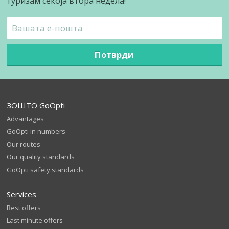
туризам секоја втора недела!
Потврди
ЗОШТО GoOpti
Advantages
GoOpti in numbers
Our routes
Our quality standards
GoOpti safety standards
Services
Best offers
Last minute offers