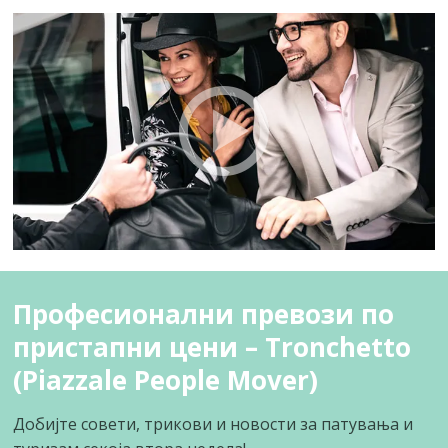
Професионални превози по
пристапни цени – Tronchetto
(Piazzale People Mover)
Добијте совети, трикови и новости за патувања и