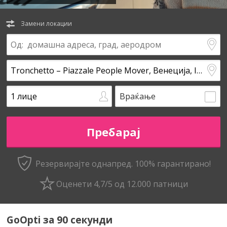
Замени локации
Враќање
Резервирајте однапред. 100% гарантирано!
Оценети 4,7/5 од 12.000 патници
GoOpti за 90 секунди