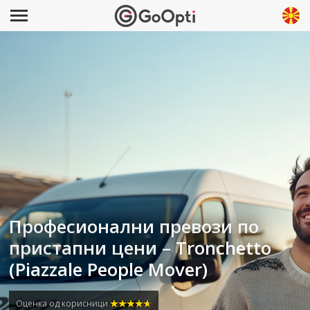
Професионални превози по
пристапни цени – Tronchetto
(Piazzale People Mover)
Оценка од корисници