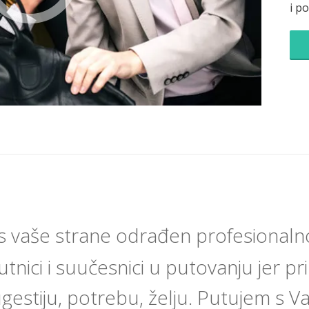
i p
s vaše strane odrađen profesionalno
nici i suučesnici u putovanju jer pr
gestiju, potrebu, želju. Putujem s Va