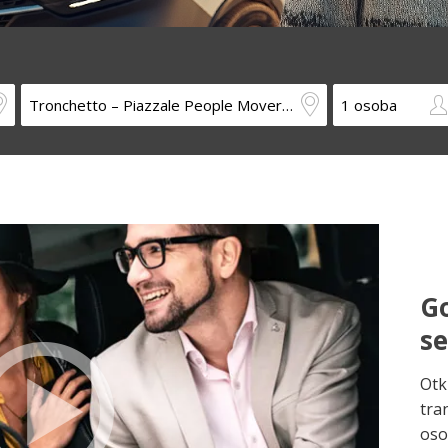
Go
s
Otk
tra
oso