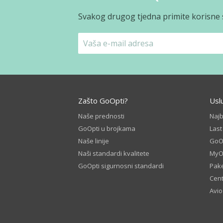
Svakog drugog tjedna primite korisne s
Zašto GoOpti?
Usl
Naše prednosti
Naj
GoOpti u brojkama
Las
Naše linije
GoOp
Naši standardi kvalitete
MyO
GoOpti sigurnosni standardi
Pake
Cent
Avio