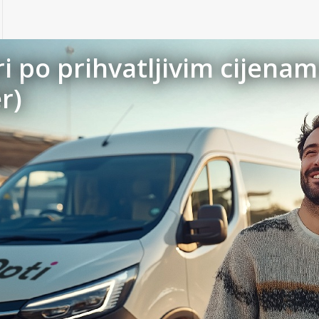
ri po prihvatljivim cijena
r)