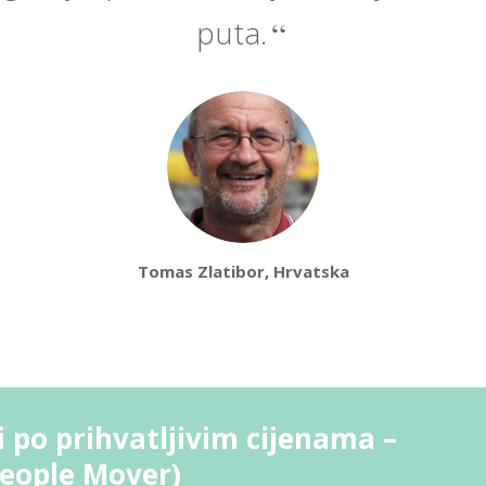
puta.
Tomas Zlatibor, Hrvatska
i po prihvatljivim cijenama –
People Mover)