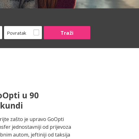
Povratak
Opti u 90
ekundi
rijte zašto je upravo GoOpti
nsfer jednostavniji od prijevoza
bnim autom, jeftiniji od taksija