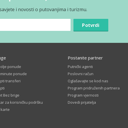
avjete i novosti o putovanjima i turizmu.
Potvrdi
uge
Postanite partner
bolje ponude
Putnički agenti
t minute ponude
Poslovni račun
ti transferi
Oglašavajte se kod nas
pti
Program pridruženih partnera
t Bez brige
Program vjernosti
ar za korisničku podršku
Dovedi prijatelja
 karte