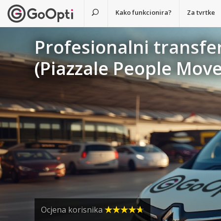
Kako funkcionira?
Za tvrtke
Profesionalni transfe
(Piazzale People Move
Ocjena korisnika