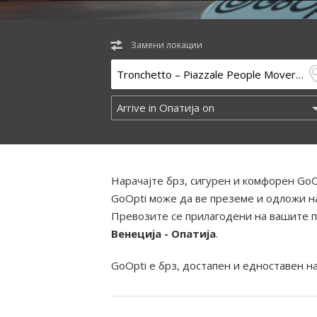
Замени локации
Нарачајте брз, сигурен и комфорен GoO
GoOpti може да ве преземе и одложи на
Превозите се прилагодени на вашите п
Венеција - Опатија
.
GoOpti е брз, достапен и едноставен н