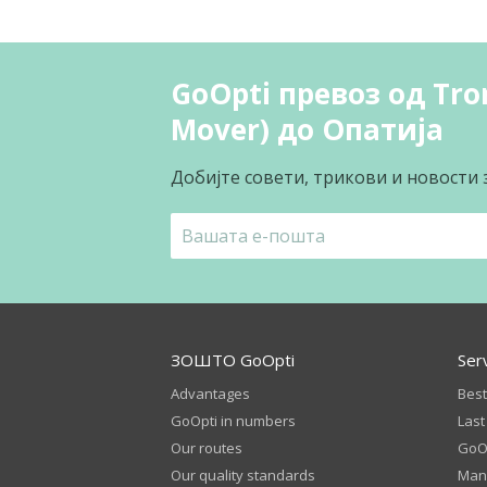
GoOpti превоз од Tron
Mover) до Опатија
Добијте совети, трикови и новости 
ЗОШТО GoOpti
Ser
Advantages
Best
GoOpti in numbers
Last
Our routes
GoOp
Our quality standards
Man