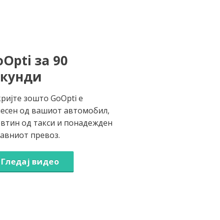
Opti за 90
екунди
ријте зошто GoOpti е
есен од вашиот автомобил,
втин од такси и понадежден
јавниот превоз.
Гледај видео