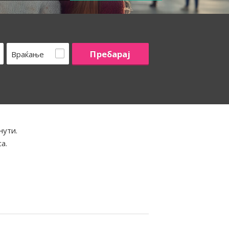
Враќање
нути.
а.