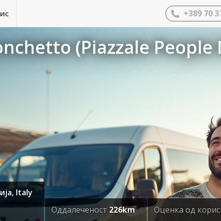
+389 70 3
нис
nchetto (Piazzale People
ја, Italy
Оддалеченост
226km
Оценка од кори