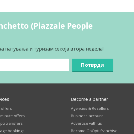
chetto (Piazzale People
за патувања и туризам секоја втора недела!
Потврди
vices
Become a partner
 offers
Agencies & Resellers
 minute offers
Business account
ti transfers
Advertise with us
age bookings
Become GoOpti franchise