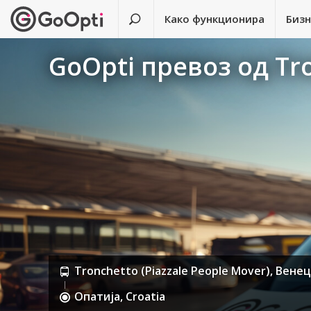
Како функционира
Биз
GoOpti превоз од Tro
Tronchetto (Piazzale People Mover), Венеци
Опатија, Croatia