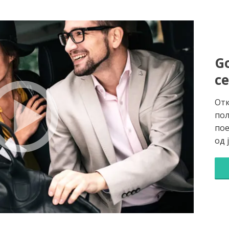
Go
с
Отк
пол
пое
од 