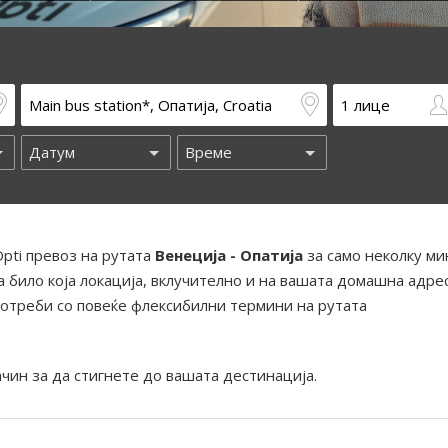
pti превоз на рутата
Венеција - Опатија
за само неколку ми
 било која локација, вклучително и на вашата домашна адрес
отреби со повеќе флексибилни термини на рутата
ачин за да стигнете до вашата дестинација.