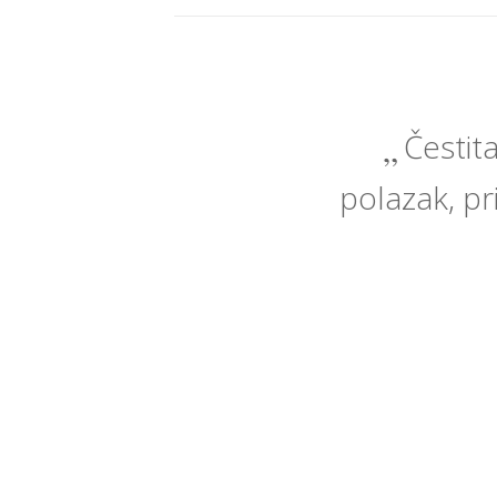
Čestit
polazak, pri