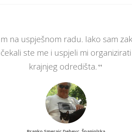
am na uspješnom radu. Iako sam zak
čekali ste me i uspjeli mi organizirat
krajnjeg odredišta.
Branko Smerajc Debevc, Španjolska