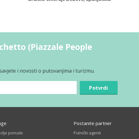
chetto (Piazzale People
avjete i novosti o putovanjima i turizmu.
Potvrdi
uge
Postanite partner
bolje ponude
Putnički agenti