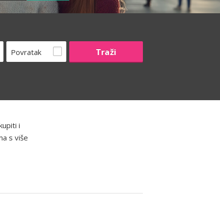
Povratak
piti i
ma s više