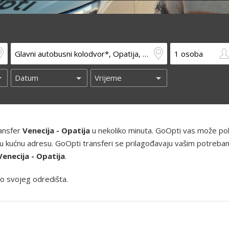
ransfer
Venecija - Opatija
u nekoliko minuta. GoOpti vas može poku
 i vašu kućnu adresu. GoOpti transferi se prilagođavaju vašim potreba
Venecija - Opatija
.
o svojeg odredišta.