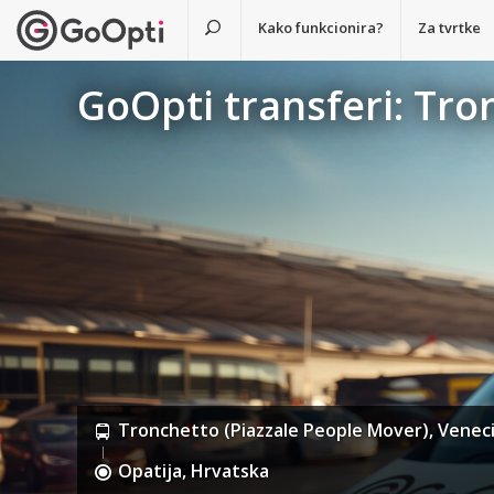
Kako funkcionira?
Za tvrtke
GoOpti transferi: Tro
Tronchetto (Piazzale People Mover), Venecija
Opatija, Hrvatska