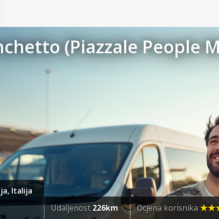
nchetto (Piazzale People M
, Italija
Udaljenost
226km
Ocjena korisnika