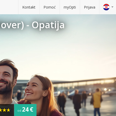
Kontakt
Pomoć
myOpti
Prijava
over) - Opatija
24 €
od