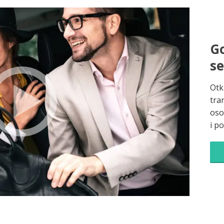
Go
s
Otk
tra
oso
i p