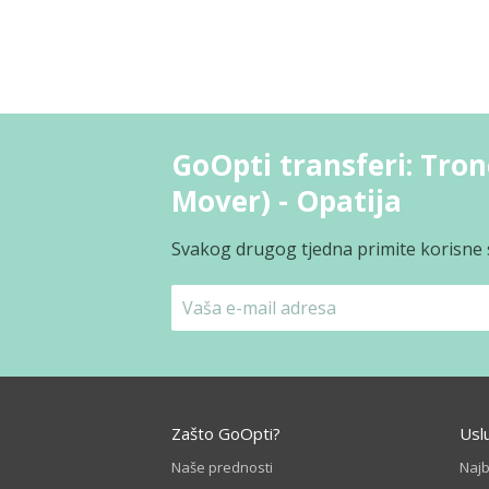
GoOpti transferi: Tron
Mover) - Opatija
Svakog drugog tjedna primite korisne s
Zašto GoOpti?
Usl
Naše prednosti
Naj