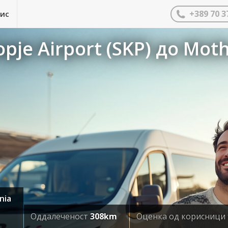
+389 70 3
нис
pje Airport (SKP) до Mot
nia
Оддалеченост
308km
Оценка од корисници