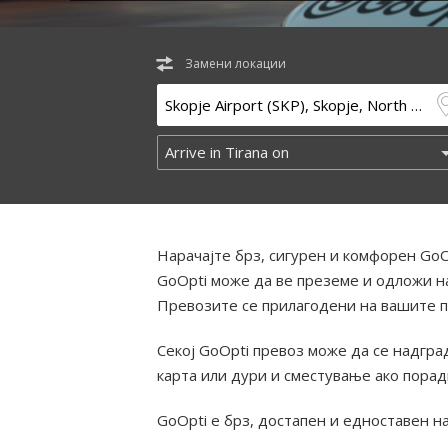
Замени локации
Нарачајте брз, сигурен и комфорен GoO
GoOpti може да ве преземе и одложи на
Превозите се прилагодени на вашите п
Секој GoOpti превоз може да се надград
карта или дури и сместување ако пора
GoOpti е брз, достапен и едноставен н