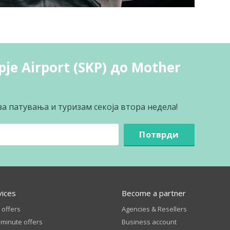
je Airport (SKP) до Mother
за патувања и туризам секоја втора недела!
Потврди
vices
Become a partner
 offers
Agencies & Resellers
 minute offers
Business account