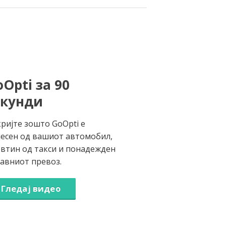
Opti за 90
екунди
ријте зошто GoOpti е
есен од вашиот автомобил,
втин од такси и понадежден
јавниот превоз.
Гледај видео