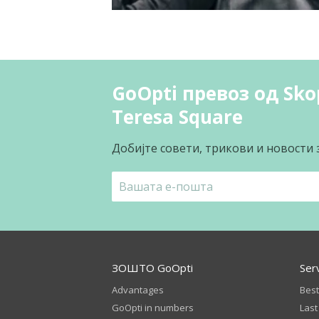
GoOpti превоз од Skop
Teresa Square
Добијте совети, трикови и новости 
ЗОШТО GoOpti
Ser
Advantages
Best
GoOpti in numbers
Last