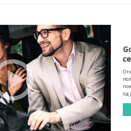
Go
с
Отк
пол
пое
од 