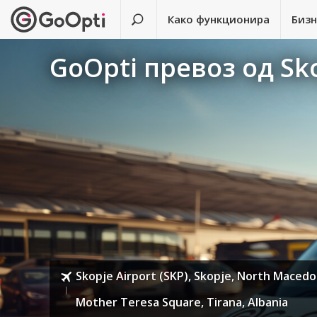
Како функционира
Биз
GoOpti превоз од Sko
Skopje Airport (SKP), Skopje, North Macedo
Mother Teresa Square, Tirana, Albania