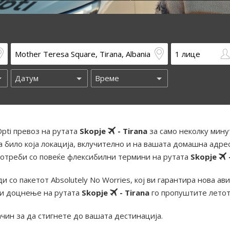
pti превоз на рутата
Skopje
- Tirana
за само неколку мину
 било која локација, вклучително и на вашата домашна адрес
отреби со повеќе флексибилни термини на рутата
Skopje
и со пакетот Absolutely No Worries, кој ви гарантира нова ав
ди доцнење на рутата
Skopje
- Tirana
го пропуштите летот
ачин за да стигнете до вашата дестинација.