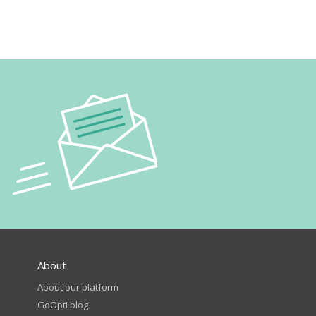
About
About our platform
GoOpti blog