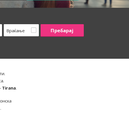
Враќање
ти.
а.
- Tirana
.
ионска
.