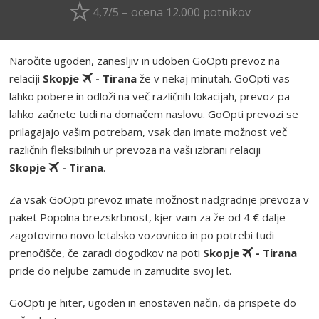
4,7/5 – ocena 12.000 potnikov
Naročite ugoden, zanesljiv in udoben GoOpti prevoz na
relaciji
Skopje
- Tirana
že v nekaj minutah. GoOpti vas
lahko pobere in odloži na več različnih lokacijah, prevoz pa
lahko začnete tudi na domačem naslovu. GoOpti prevozi se
prilagajajo vašim potrebam, vsak dan imate možnost več
različnih fleksibilnih ur prevoza na vaši izbrani relaciji
Skopje
- Tirana
.
Za vsak GoOpti prevoz imate možnost nadgradnje prevoza v
paket Popolna brezskrbnost, kjer vam za že od 4 € dalje
zagotovimo novo letalsko vozovnico in po potrebi tudi
prenočišče, če zaradi dogodkov na poti
Skopje
- Tirana
pride do neljube zamude in zamudite svoj let.
GoOpti je hiter, ugoden in enostaven način, da prispete do