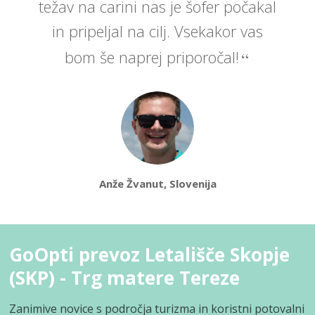
težav na carini nas je šofer počakal
in pripeljal na cilj. Vsekakor vas
bom še naprej priporočal!
Anže Žvanut, Slovenija
GoOpti prevoz Letališče Skopje
(SKP) - Trg matere Tereze
Zanimive novice s področja turizma in koristni potovalni