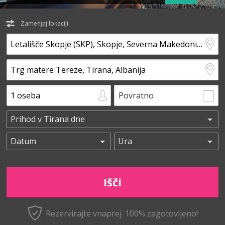
Zamenjaj lokaciji
Povratno
Rezervirajte vnaprej.
100% zagotovljeno!