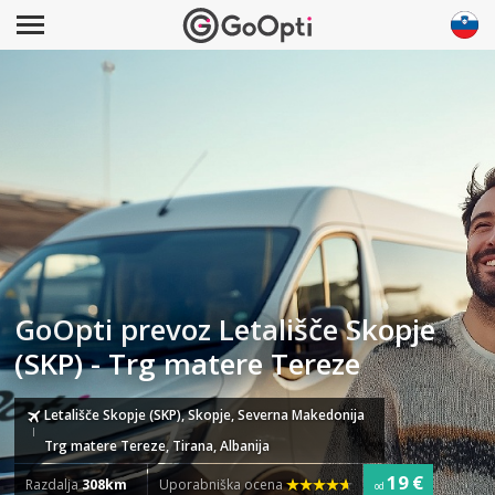
GoOpti prevoz Letališče Skopje
(SKP) - Trg matere Tereze
Letališče Skopje (SKP), Skopje, Severna Makedonija
Trg matere Tereze, Tirana, Albanija
19 €
Razdalja
308km
Uporabniška ocena
od