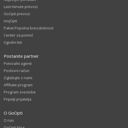
Last minute prevozi
GoOpti prevozi
mojOpti
Paket Popolna brezskrbnost
Center za pomoč
Ugodni leti
Postanite partner
Potovalni agenti
Poslovni račun
Oglašujte z nami
Affiliate program
Program zvestobe
Pripelji prijatelja
O GoOpti
O nas
GoOpti blog