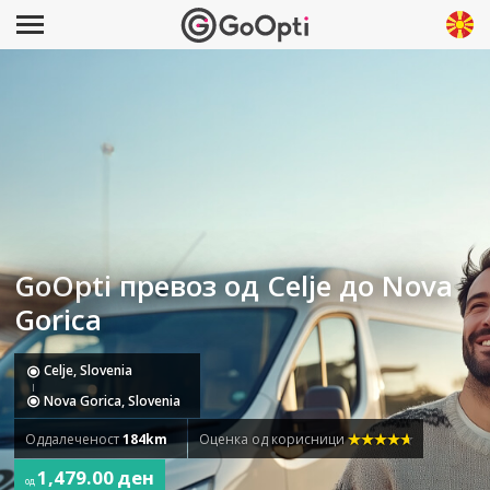
GoOpti превоз од Celje до Nova
Gorica
Celje, Slovenia
Nova Gorica, Slovenia
Оддалеченост
184km
Оценка од корисници
1,479.00 ден
од