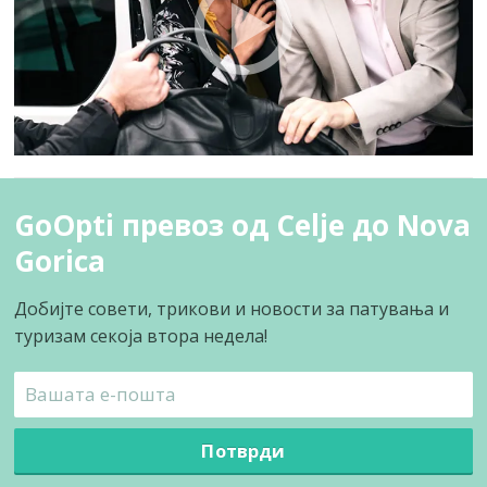
GoOpti превоз од Celje до Nova
Gorica
Добијте совети, трикови и новости за патувања и
туризам секоја втора недела!
Потврди