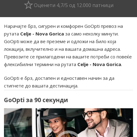
Оценети 4,7/5 од 12.000 патници
Нарачајте брз, сигурен и комфорен GoOpti превоз на
рутата
Celje - Nova Gorica
за само неколку минути.
GoOpti може да ве преземе и одложи на било која
локација, вклучително и на вашата домашна адреса.
Превозите се прилагодени на вашите потреби со повеќе
флексибилни термини на рутата
Celje - Nova Gorica
.
GoOpti е брз, достапен и едноставен начин за да
стигнете до вашата дестинација.
GoOpti за 90 секунди