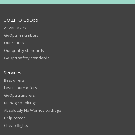
ЗОШТО GoOpti
Advantages
GoOpti in numbers
Our routes
Our quality standards
GoOpti safety standards
Services
Best offers
Last minute offers
GoOpti transfers
Manage bookings
Absolutely No Worries package
Help center
Cheap flights