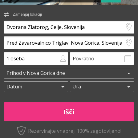
Zamenjaj lokaciji
Povratno
Rezervirajte vnaprej.
100% zagotovljeno!