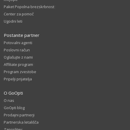
Paket Popolna brezskrbnost
Center za pomoč
Ugodni leti
Postanite partner
Potovalni agenti
Poslovni račun
Oglašujte z nami
Affiliate program
Program zvestobe
Pripelji prijatelja
O GoOpti
O nas
GoOpti blog
Prodajni partnerji
Partnerska letališča
Zaposlitev