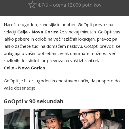
4,7/5 – ocena 12.000 potnikov
Naročite ugoden, zanesljiv in udoben GoOpti prevoz na
relaciji
Celje - Nova Gorica
že v nekaj minutah. GoOpti vas
lahko pobere in odloži na več različnih lokacijah, prevoz pa
lahko začnete tudi na domačem naslovu. GoOpti prevozi se
prilagajajo vašim potrebam, vsak dan imate možnost več
različnih fleksibilnih ur prevoza na vaši izbrani relaciji
Celje - Nova Gorica
.
GoOpti je hiter, ugoden in enostaven način, da prispete do
vaše destinacije.
GoOpti v 90 sekundah