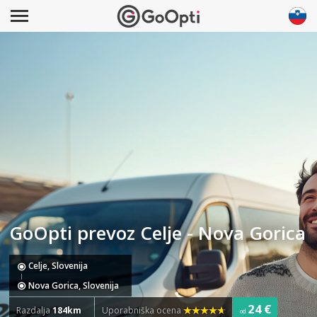
GoOpti prevoz Celje - Nova Gorica
Celje, Slovenija
Nova Gorica, Slovenija
24 €
Razdalja
184km
Uporabniška ocena
od