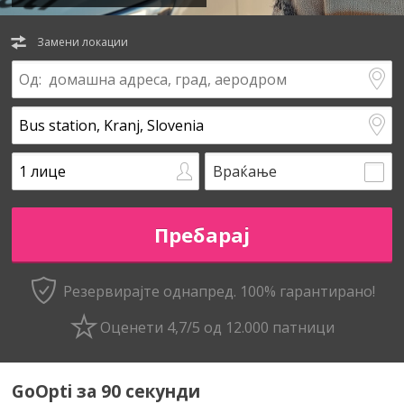
Замени локации
Враќање
Резервирајте однапред. 100% гарантирано!
Оценети 4,7/5 од 12.000 патници
GoOpti за 90 секунди