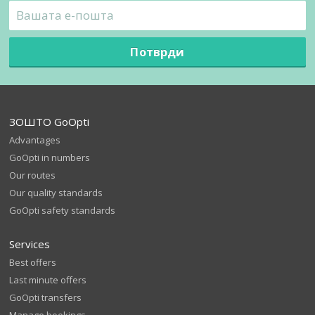
Потврди
ЗОШТО GoOpti
Advantages
GoOpti in numbers
Our routes
Our quality standards
GoOpti safety standards
Services
Best offers
Last minute offers
GoOpti transfers