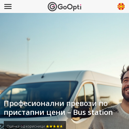
Професионални превози по
пристапни цени – Bus station
Оценка од корисници