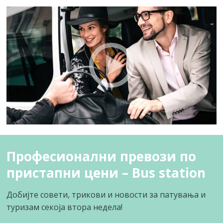
Професионални превози по
пристапни цени – Bus station
Добијте совети, трикови и новости за патувања и
туризам секоја втора недела!