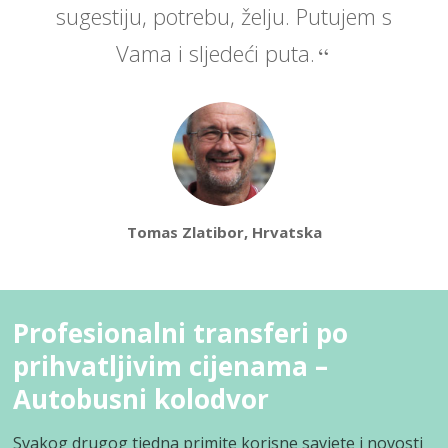
sugestiju, potrebu, želju. Putujem s
Vama i sljedeći puta.
Tomas Zlatibor, Hrvatska
Profesionalni transferi po
prihvatljivim cijenama –
Autobusni kolodvor
Svakog drugog tjedna primite korisne savjete i novosti