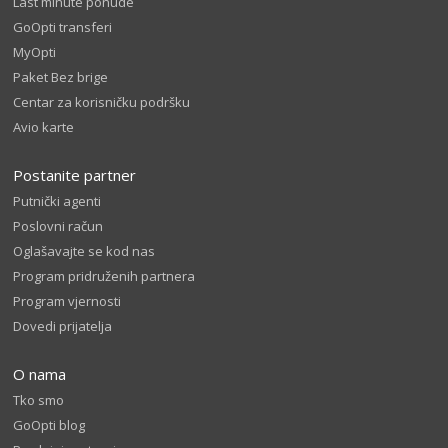
Last minute ponude
GoOpti transferi
MyOpti
Paket Bez brige
Centar za korisničku podršku
Avio karte
Postanite partner
Putnički agenti
Poslovni račun
Oglašavajte se kod nas
Program pridruženih partnera
Program vjernosti
Dovedi prijatelja
O nama
Tko smo
GoOpti blog