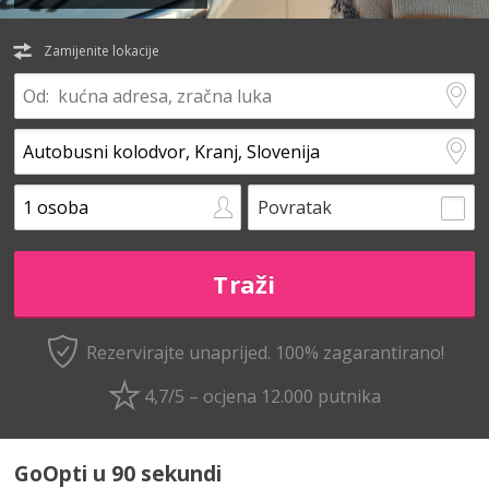
Zamijenite lokacije
Povratak
Rezervirajte unaprijed.
100% zagarantirano!
4,7/5 – ocjena 12.000 putnika
GoOpti u 90 sekundi