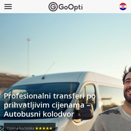
Profesionalni transferi po
prihvatljivim cijenama –
Autobusni kolodvor
Ocjena korisnika