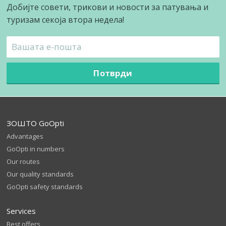
Добијте совети, трикови и новости за патувања и
туризам секоја втора недела!
Потврди
ЗОШТО GoOpti
Advantages
GoOpti in numbers
Our routes
Our quality standards
GoOpti safety standards
Services
Best offers