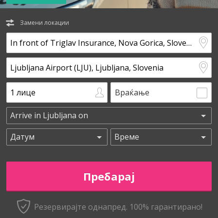
Замени локации
Враќање
Резервирајте однапред. 100% гарантирано!