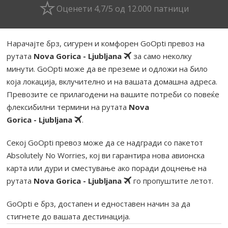
Оценети 4,7/5 од 12.000 патници
Нарачајте брз, сигурен и комфорен GoOpti превоз на
рутата
Nova Gorica - Ljubljana
за само неколку
минути. GoOpti може да ве преземе и одложи на било
која локација, вклучително и на вашата домашна адреса.
Превозите се прилагодени на вашите потреби со повеќе
флексибилни термини на рутата
Nova
Gorica - Ljubljana
.
Секој GoOpti превоз може да се надгради со пакетот
Absolutely No Worries, кој ви гарантира нова авионска
карта или дури и сместување ако поради доцнење на
рутата
Nova Gorica - Ljubljana
го пропуштите летот.
GoOpti е брз, достапен и едноставен начин за да
стигнете до вашата дестинација.