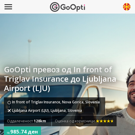
GoOpti превоз од In front of
Triglav Insurance до Ljubljana
Airport (LJU)
In front of Triglav Insurance, Nova Gorica, Slovenia
Ljubljana Airport (LJU), Ljubljana, Slovenia
Оддалеченост
128km
Оценка од корисници
985.74 ден
од