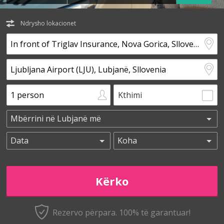
Ndrysho lokacionet
Kthimi
Rezervo përpara. 100% të garantuar!