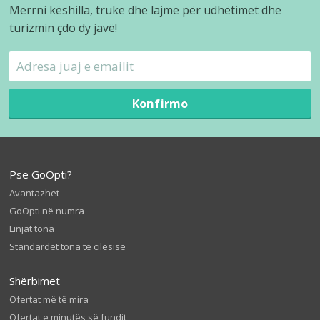
Merrni këshilla, truke dhe lajme për udhëtimet dhe
turizmin çdo dy javë!
Konfirmo
Pse GoOpti?
Avantazhet
GoOpti në numra
Linjat tona
Standardet tona të cilësisë
Shërbimet
Ofertat më të mira
Ofertat e minutës së fundit