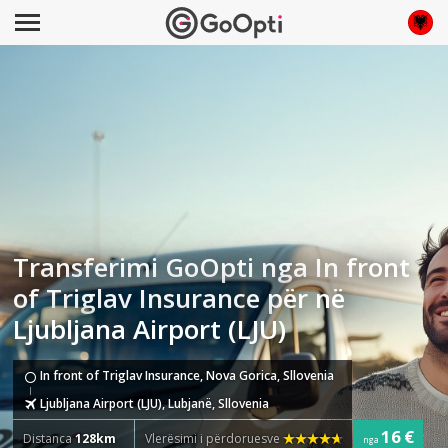
Transferimi GoOpti nga In front
of Triglav Insurance për në
Ljubljana Airport (LJU)
In front of Triglav Insurance, Nova Gorica, Sllovenia
Ljubljana Airport (LJU), Lubjanë, Sllovenia
16 €
Distanca
128km
Vlerësimi i përdoruesve
nga