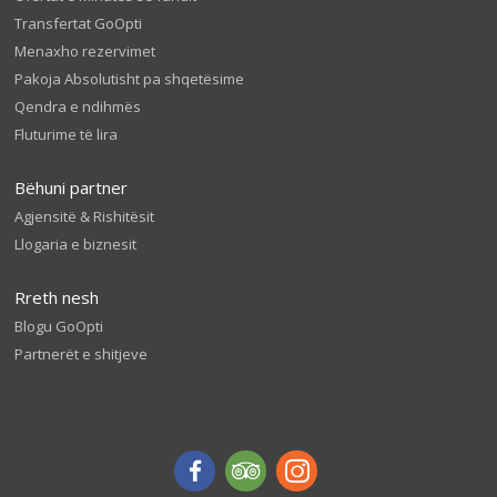
Transfertat GoOpti
Menaxho rezervimet
Pakoja Absolutisht pa shqetësime
Qendra e ndihmës
Fluturime të lira
Bëhuni partner
Agjensitë & Rishitësit
Llogaria e biznesit
Rreth nesh
Blogu GoOpti
Partnerët e shitjeve