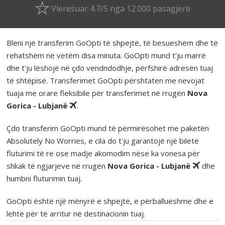
Vlerësuar 4.7/5 nga 12.000 pasagjerë
Bleni një transferim GoOpti të shpejtë, të besueshëm dhe të
rehatshëm në vetëm disa minuta. GoOpti mund t'ju marrë
dhe t'ju lëshojë në çdo vendndodhje, përfshirë adresën tuaj
të shtëpisë. Transferimet GoOpti përshtaten me nevojat
tuaja me orare fleksibile për transferimet në rrugën
Nova
Gorica - Lubjanë
.
Çdo transferim GoOpti mund të përmirësohet me paketën
Absolutely No Worries, e cila do t'ju garantojë një biletë
fluturimi të re ose madje akomodim nëse ka vonesa për
shkak të ngjarjeve në rrugën
Nova Gorica - Lubjanë
dhe
humbni fluturimin tuaj.
GoOpti është një mënyrë e shpejtë, e përballueshme dhe e
lehtë për të arritur në destinacionin tuaj.