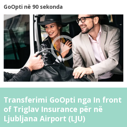
GoOpti në 90 sekonda
Transferimi GoOpti nga In front
of Triglav Insurance për në
Ljubljana Airport (LJU)