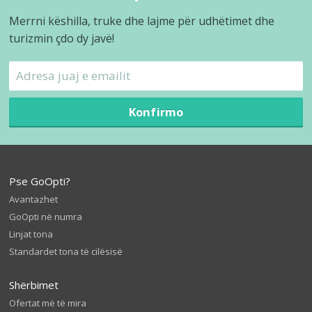
Merrni këshilla, truke dhe lajme për udhëtimet dhe
turizmin çdo dy javë!
Konfirmo
Pse GoOpti?
Avantazhet
GoOpti në numra
Linjat tona
Standardet tona të cilësisë
Shërbimet
Ofertat më të mira