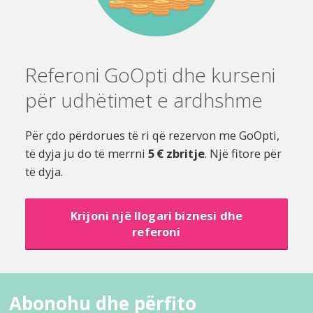
Referoni GoOpti dhe kurseni
për udhëtimet e ardhshme
Për çdo përdorues të ri që rezervon me GoOpti,
të dyja ju do të merrni
5 € zbritje
. Një fitore për
të dyja.
Krijoni një llogari biznesi dhe
referoni
Abonohu dhe përfito