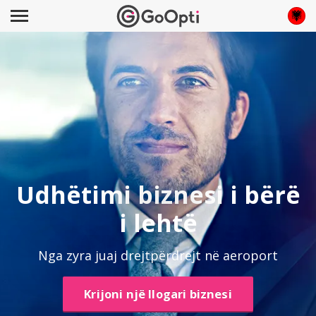
Udhëtimi biznesi i bërë
i lehtë
Nga zyra juaj drejtpërdrejt në aeroport
Krijoni një llogari biznesi