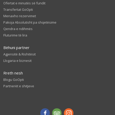
Ofertat e minutës së fundit
Transfertat GoOpti
Menaxho rezervimet
Pakoja Absolutisht pa shqetësime
Qendra e ndihmës
Fluturime të lira
Bëhuni partner
Agjensitë & Rishitësit
Llogaria e biznesit
Rreth nesh
Blogu GoOpti
Partnerët e shitjeve