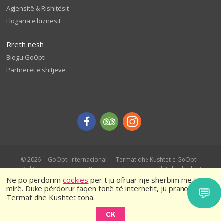
Agjensitë & Rishitësit
Llogaria e biznesit
Rreth nesh
Blogu GoOpti
Partnerët e shitjeve
© 2026
GoOpti internacional
Termat dhe Kushtet e GoOpti
Politika e privatësisë
Rezervo më herët – rregullat dhe kushtet
Ne po përdorim
cookies
për t'ju ofruar një shërbim më të
mirë. Duke përdorur faqen tonë të internetit, ju pranoni
💬
Termat dhe Kushtet tona.
OK