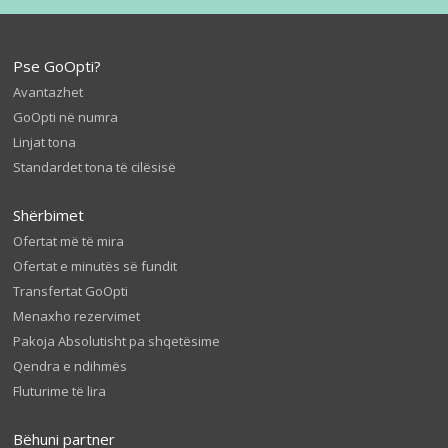
Pse GoOpti?
Avantazhet
GoOpti në numra
Linjat tona
Standardet tona të cilësisë
Shërbimet
Ofertat më të mira
Ofertat e minutës së fundit
Transfertat GoOpti
Menaxho rezervimet
Pakoja Absolutisht pa shqetësime
Qendra e ndihmës
Fluturime të lira
Bëhuni partner