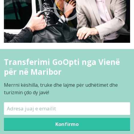
Transferimi GoOpti nga Vienë
për në Maribor
Merrni këshilla, truke dhe lajme për udhëtimet dhe
turizmin çdo dy javë!
Konfirmo