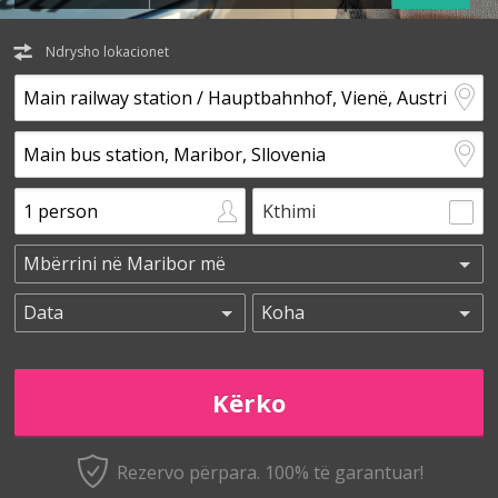
Ndrysho lokacionet
Kthimi
Rezervo përpara. 100% të garantuar!