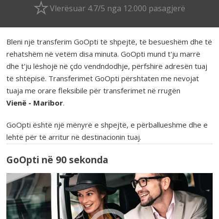
Vlerësuar 4.7/5 nga 12.000 pasagjerë
Bleni një transferim GoOpti të shpejtë, të besueshëm dhe të
rehatshëm në vetëm disa minuta. GoOpti mund t'ju marrë
dhe t'ju lëshojë në çdo vendndodhje, përfshirë adresën tuaj
të shtëpisë. Transferimet GoOpti përshtaten me nevojat
tuaja me orare fleksibile për transferimet në rrugën
Vienë - Maribor
.
GoOpti është një mënyrë e shpejtë, e përballueshme dhe e
lehtë për të arritur në destinacionin tuaj.
GoOpti në 90 sekonda