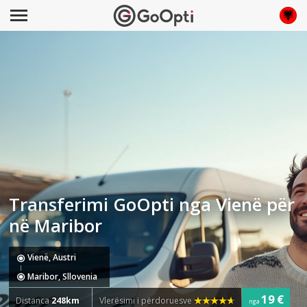
Transferimi GoOpti nga Vienë për
në Maribor
Vienë, Austri
Maribor, Sllovenia
19 €
Distanca
248km
Vlerësimi i përdoruesve
nga